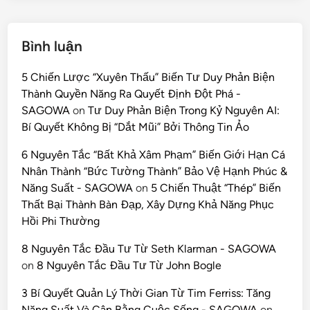
Bình luận
5 Chiến Lược “Xuyên Thấu” Biến Tư Duy Phản Biện
Thành Quyền Năng Ra Quyết Định Đột Phá -
SAGOWA
on
Tư Duy Phản Biện Trong Kỷ Nguyên AI:
Bí Quyết Không Bị “Dắt Mũi” Bởi Thông Tin Ảo
6 Nguyên Tắc “Bất Khả Xâm Phạm” Biến Giới Hạn Cá
Nhân Thành “Bức Tường Thành” Bảo Vệ Hạnh Phúc &
Năng Suất - SAGOWA
on
5 Chiến Thuật “Thép” Biến
Thất Bại Thành Bàn Đạp, Xây Dựng Khả Năng Phục
Hồi Phi Thường
8 Nguyên Tắc Đầu Tư Từ Seth Klarman - SAGOWA
on
8 Nguyên Tắc Đầu Tư Từ John Bogle
3 Bí Quyết Quản Lý Thời Gian Từ Tim Ferriss: Tăng
Năng Suất Và Cân Bằng Cuộc Sống - SAGOWA
on