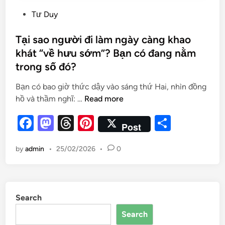
Tư Duy
Tại sao người đi làm ngày càng khao
khát “về hưu sớm”? Bạn có đang nằm
trong số đó?
Bạn có bao giờ thức dậy vào sáng thứ Hai, nhìn đồng
hồ và thầm nghĩ: …
Read more
F
M
T
Pi
S
Post
a
as
hr
nt
h
by
admin
•
25/02/2026
•
0
c
to
e
er
ar
e
d
a
es
e
b
o
d
t
Search
o
n
s
Search
o