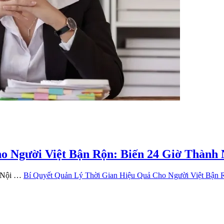
o Người Việt Bận Rộn: Biến 24 Giờ Thành
à Nội …
Bí Quyết Quản Lý Thời Gian Hiệu Quả Cho Người Việt Bận 