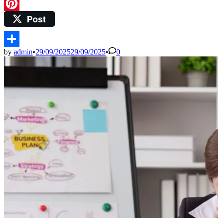
Threads
Post
Pinterest
by
admin
•
29/09/2025
29/09/2025
•
0
Share