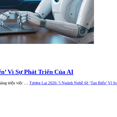
n’ Vì Sự Phát Triển Của AI
hàng triệu việc …
Tương Lai 2026: 5 Ngành Nghề Sẽ ‘Tan Biến’ Vì Sự