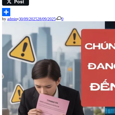
Post
Pinterest
by
admin
•
30/09/2025
28/09/2025
•
0
Share