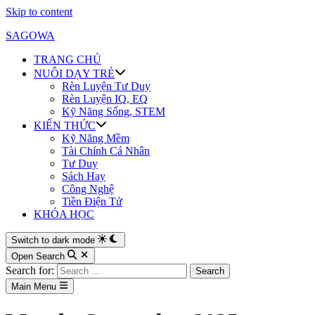
Skip to content
SAGOWA
TRANG CHỦ
NUÔI DẠY TRẺ
Rèn Luyện Tư Duy
Rèn Luyện IQ, EQ
Kỹ Năng Sống, STEM
KIẾN THỨC
Kỹ Năng Mềm
Tài Chính Cá Nhân
Tư Duy
Sách Hay
Công Nghệ
Tiền Điện Tử
KHÓA HỌC
Switch to dark mode
Open Search
Search for:
Main Menu