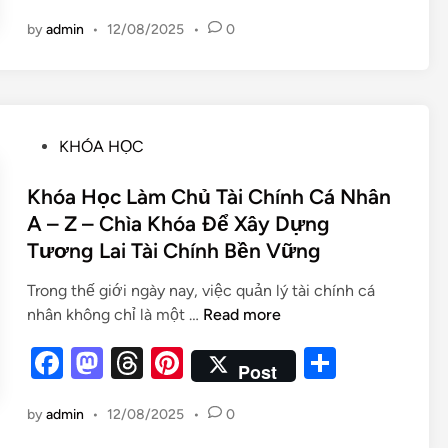
a
as
hr
nt
h
by
admin
•
12/08/2025
•
0
c
to
e
er
ar
e
d
a
es
e
b
o
d
t
o
n
s
KHÓA HỌC
o
k
Khóa Học Làm Chủ Tài Chính Cá Nhân
A – Z – Chìa Khóa Để Xây Dựng
Tương Lai Tài Chính Bền Vững
Trong thế giới ngày nay, việc quản lý tài chính cá
nhân không chỉ là một …
Read more
F
M
T
Pi
S
Post
a
as
hr
nt
h
by
admin
•
12/08/2025
•
0
c
to
e
er
ar