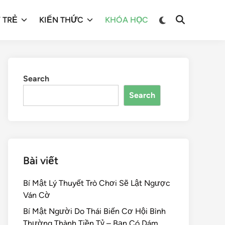
 TRẺ
KIẾN THỨC
KHÓA HỌC
Search
Search
Bài viết
Bí Mật Lý Thuyết Trò Chơi Sẽ Lật Ngược
Ván Cờ
Bí Mật Người Do Thái Biến Cơ Hội Bình
Thường Thành Tiền Tỷ – Bạn Có Dám