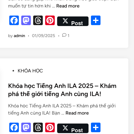
muốn tự tin hơn khi …
Read more
F
M
T
Pi
S
Post
a
as
hr
nt
h
by
admin
•
01/09/2025
•
1
c
to
e
er
ar
e
d
a
es
e
b
o
d
t
o
n
s
KHÓA HỌC
o
k
Khóa học Tiếng Anh ILA 2025 – Khám
phá thế giới tiếng Anh cùng ILA!
Khóa học Tiếng Anh ILA 2025 – Khám phá thế giới
tiếng Anh cùng ILA! Bạn …
Read more
F
M
T
Pi
S
Post