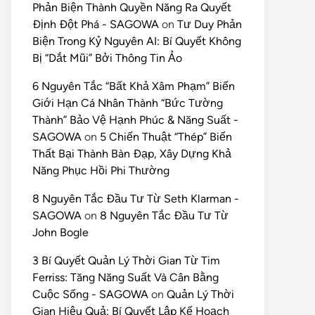
Phản Biện Thành Quyền Năng Ra Quyết
Định Đột Phá - SAGOWA
on
Tư Duy Phản
Biện Trong Kỷ Nguyên AI: Bí Quyết Không
Bị “Dắt Mũi” Bởi Thông Tin Ảo
6 Nguyên Tắc “Bất Khả Xâm Phạm” Biến
Giới Hạn Cá Nhân Thành “Bức Tường
Thành” Bảo Vệ Hạnh Phúc & Năng Suất -
SAGOWA
on
5 Chiến Thuật “Thép” Biến
Thất Bại Thành Bàn Đạp, Xây Dựng Khả
Năng Phục Hồi Phi Thường
8 Nguyên Tắc Đầu Tư Từ Seth Klarman -
SAGOWA
on
8 Nguyên Tắc Đầu Tư Từ
John Bogle
3 Bí Quyết Quản Lý Thời Gian Từ Tim
Ferriss: Tăng Năng Suất Và Cân Bằng
Cuộc Sống - SAGOWA
on
Quản Lý Thời
Gian Hiệu Quả: Bí Quyết Lập Kế Hoạch