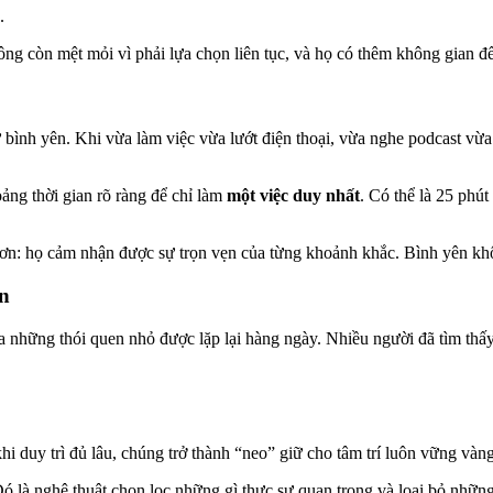
.
hông còn mệt mỏi vì phải lựa chọn liên tục, và họ có thêm không gian 
 bình yên. Khi vừa làm việc vừa lướt điện thoại, vừa nghe podcast vừa tr
ng thời gian rõ ràng để chỉ làm
một việc duy nhất
. Có thể là 25 phú
g hơn: họ cảm nhận được sự trọn vẹn của từng khoảnh khắc. Bình yên k
ặn
của những thói quen nhỏ được lặp lại hàng ngày. Nhiều người đã tìm thấ
i duy trì đủ lâu, chúng trở thành “neo” giữ cho tâm trí luôn vững vàn
 là nghệ thuật chọn lọc những gì thực sự quan trọng và loại bỏ những 