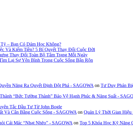
n Tỷ – Bạn Có Dám Học Không?
c Và Kiếm Tiền? 5 Bí Quyết Thay Đổi Cuộc Đời
hưng Thay Đổi Toàn Bộ Tâm Trạng Mỗi Ngày
 Tìm Lại Sự Yên Bình Trong Cuộc Sống Bận Rộn
 Quyền Năng Ra Quyết Định Đột Phá - SAGOWA
on
Tư Duy Phản Bi
n Thành “Bức Tường Thành” Bảo Vệ Hạnh Phúc & Năng Suất - SA
uyên Tắc Đầu Tư Từ John Bogle
 Suất Và Cân Bằng Cuộc Sống - SAGOWA
on
Quản Lý Thời Gian Hiệu
Khỏi Cái Mác “Nhạt Nhẽo” - SAGOWA
on
Top 5 Khóa Học Kỹ Năng G