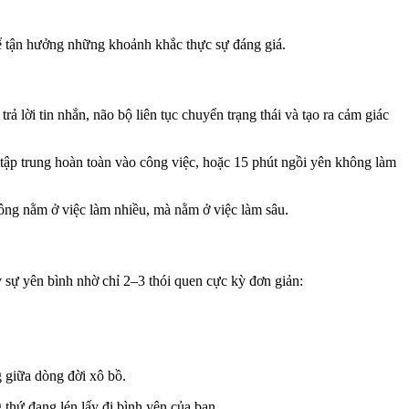
để tận hưởng những khoảnh khắc thực sự đáng giá.
ả lời tin nhắn, não bộ liên tục chuyển trạng thái và tạo ra cảm giác
t tập trung hoàn toàn vào công việc, hoặc 15 phút ngồi yên không làm
hông nằm ở việc làm nhiều, mà nằm ở việc làm sâu.
y sự yên bình nhờ chỉ 2–3 thói quen cực kỳ đơn giản:
g giữa dòng đời xô bồ.
thứ đang lén lấy đi bình yên của bạn.