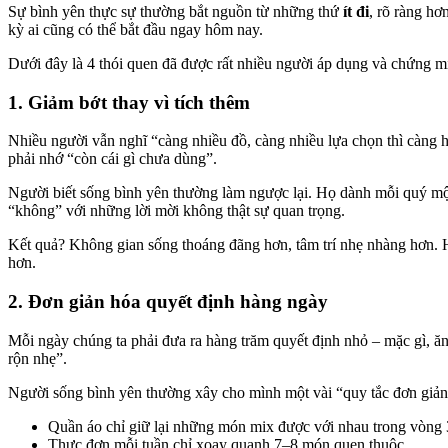
Sự bình yên thực sự thường bắt nguồn từ những thứ
ít đi
, rõ ràng hơ
kỳ ai cũng có thể bắt đầu ngay hôm nay.
Dưới đây là 4 thói quen đã được rất nhiều người áp dụng và chứng mi
1. Giảm bớt thay vì tích thêm
Nhiều người vẫn nghĩ “càng nhiều đồ, càng nhiều lựa chọn thì càng h
phải nhớ “còn cái gì chưa dùng”.
Người biết sống bình yên thường làm ngược lại. Họ dành mỗi quý một
“không” với những lời mời không thật sự quan trọng.
Kết quả? Không gian sống thoáng đãng hơn, tâm trí nhẹ nhàng hơn. Họ
hơn.
2. Đơn giản hóa quyết định hàng ngày
Mỗi ngày chúng ta phải đưa ra hàng trăm quyết định nhỏ – mặc gì, ăn 
rộn nhẹ”.
Người sống bình yên thường xây cho mình một vài “quy tắc đơn giản
Quần áo chỉ giữ lại những món mix được với nhau trong vòng 
Thực đơn mỗi tuần chỉ xoay quanh 7–8 món quen thuộc.