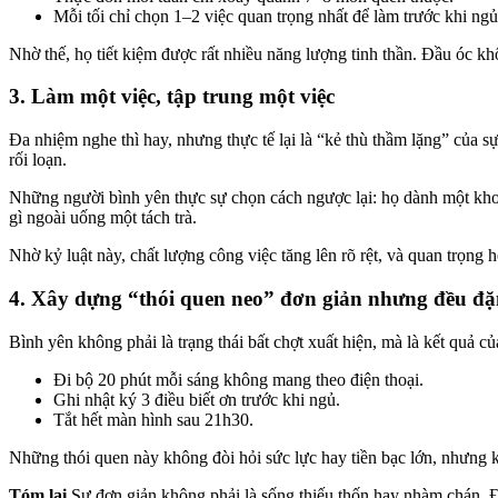
Mỗi tối chỉ chọn 1–2 việc quan trọng nhất để làm trước khi ngủ
Nhờ thế, họ tiết kiệm được rất nhiều năng lượng tinh thần. Đầu óc k
3. Làm một việc, tập trung một việc
Đa nhiệm nghe thì hay, nhưng thực tế lại là “kẻ thù thầm lặng” của sự
rối loạn.
Những người bình yên thực sự chọn cách ngược lại: họ dành một khoả
gì ngoài uống một tách trà.
Nhờ kỷ luật này, chất lượng công việc tăng lên rõ rệt, và quan trọn
4. Xây dựng “thói quen neo” đơn giản nhưng đều đ
Bình yên không phải là trạng thái bất chợt xuất hiện, mà là kết quả 
Đi bộ 20 phút mỗi sáng không mang theo điện thoại.
Ghi nhật ký 3 điều biết ơn trước khi ngủ.
Tắt hết màn hình sau 21h30.
Những thói quen này không đòi hỏi sức lực hay tiền bạc lớn, nhưng kh
Tóm lại
Sự đơn giản không phải là sống thiếu thốn hay nhàm chán. Đó