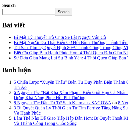
Search
Search
Bài viết
Bí Mật Lý Thuyết Trò Chơi Sẽ Lật Ngược Ván Cờ
Bí Mật Người Do Thái Biến Cơ Hội Bình Thường Thành Tiề
Tại Sao Tâm Lý Quyết Định 80% Thành Công Trong Công Việ
Biết Ơn Giúp Bạn Hạnh Phúc Hơn: 4 Thói Quen Đơn Giản N
Sự Đơn Giản Mang Lại Sự Bình Yên: 4 Thói Quen Giúp Bạn
Bình luận
5 Chiến Lược “Xuyên Thấu” Biến Tư Duy Phản Biện Thành
Tin Ảo
6 Nguyên Tắc “Bất Khả Xâm Phạm” Biến Giới Hạn Cá Nhâ
Dựng Khả Năng Phục Hồi Phi Thường
8 Nguyên Tắc Đầu Tư Từ Seth Klarman - SAGOWA
on
8 Ng
3 Bí Quyết Quản Lý Thời Gian Từ Tim Ferriss: Tăng Năng
Và Hạnh Phúc
Làm Thế Nào Để Giao Tiếp Hấp Dẫn Hơn: Bí Quyết Thoát 
Và Thành Công Trong Cuộc Sống