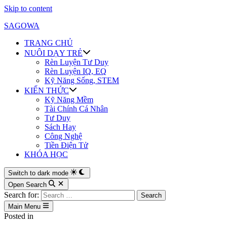
Skip to content
SAGOWA
TRANG CHỦ
NUÔI DẠY TRẺ
Rèn Luyện Tư Duy
Rèn Luyện IQ, EQ
Kỹ Năng Sống, STEM
KIẾN THỨC
Kỹ Năng Mềm
Tài Chính Cá Nhân
Tư Duy
Sách Hay
Công Nghệ
Tiền Điện Tử
KHÓA HỌC
Switch to dark mode
Open Search
Search for:
Main Menu
Posted in