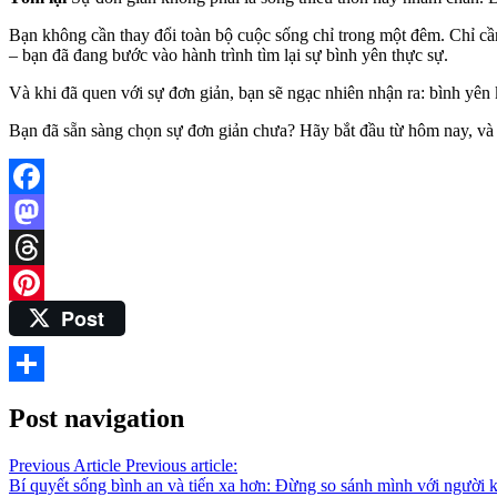
Bạn không cần thay đổi toàn bộ cuộc sống chỉ trong một đêm. Chỉ cần
– bạn đã đang bước vào hành trình tìm lại sự bình yên thực sự.
Và khi đã quen với sự đơn giản, bạn sẽ ngạc nhiên nhận ra: bình yên 
Bạn đã sẵn sàng chọn sự đơn giản chưa? Hãy bắt đầu từ hôm nay, và 
Facebook
Mastodon
Threads
Post
Pinterest
Share
Post navigation
Previous Article
Previous article:
Bí quyết sống bình an và tiến xa hơn: Đừng so sánh mình với người 