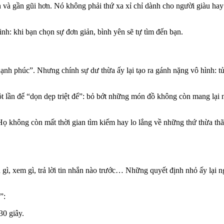
n và gần gũi hơn. Nó không phải thứ xa xỉ chỉ dành cho người giàu ha
nh: khi bạn chọn sự đơn giản, bình yên sẽ tự tìm đến bạn.
ạnh phúc”. Nhưng chính sự dư thừa ấy lại tạo ra gánh nặng vô hình: t
 lần để “dọn dẹp triệt để”: bỏ bớt những món đồ không còn mang lại 
 không còn mất thời gian tìm kiếm hay lo lắng về những thứ thừa thãi. 
gì, xem gì, trả lời tin nhắn nào trước… Những quyết định nhỏ ấy lại n
”:
30 giây.