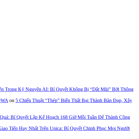
ện Trong Kỷ Nguyên AI: Bí Quyết Không Bị “Dắt Mũi” Bởi Thông
GOWA
on
5 Chiến Thuật “Thép” Biến Thất Bại Thành Bàn Đạp, Xây
 Quả: Bí Quyết Lập Kế Hoạch 168 Giờ Mỗi Tuần Để Thành Công
iao Tiếp Hay Nhất Trên Unica: Bí Quyết Chinh Phục Mọi Người