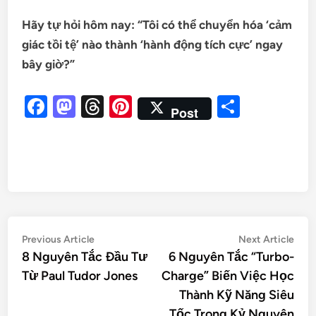
Hãy tự hỏi hôm nay:
“Tôi có thể chuyển hóa ‘cảm
giác tồi tệ’ nào thành ‘hành động tích cực’ ngay
bây giờ?”
Facebook
Mastodon
Threads
Pinterest
Share
Post
Previous Article
Next Article
8 Nguyên Tắc Đầu Tư
6 Nguyên Tắc “Turbo-
Từ Paul Tudor Jones
Charge” Biến Việc Học
Thành Kỹ Năng Siêu
Tốc Trong Kỷ Nguyên