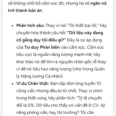
sẽ không chối bỏ cảm xúc đó, nhưng họ sẽ
ngăn nó
trở thành bản án
.
Phân tích sâu:
Thay vì nói “Tôi thất bại rồi,” hãy
chuyển hóa thành câu hỏi:
“Dữ liệu này đang
cố gắng dạy tôi điều gì?”
Đây là sự áp dụng
của
Tư duy Phản biện
vào cảm xúc. Cảm xúc
tiêu cực là nguồn năng lượng mạnh mẽ; hãy
khai thác nó để tìm ra nguyên nhân gốc rễ thay
vì để nó tiêu hao năng lượng (như trong Quản
lý Năng lượng Cá nhân).
Ví dụ Chân thật:
Bạn nộp đơn ứng tuyển 10
công việc nhưng đều bị từ chối. Thay vì chìm
trong thất vọng, hãy phân tích: “Tỷ lệ chuyển
đổi là 0%. Dữ liệu cho thấy có vấn đề ở CV, kỹ
năng phỏng vấn, hay thị trường? Tôi cần