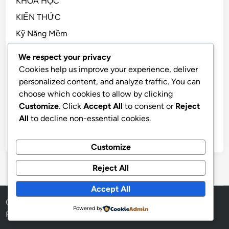
KHÓA HỌC
KIẾN THỨC
Kỹ Năng Mềm
Kỹ Năng Sống, STEM
We respect your privacy
Sách Hay
Cookies help us improve your experience, deliver
personalized content, and analyze traffic. You can
Tài Chính Cá Nhân
choose which cookies to allow by clicking
TẢN MẠN
Customize
. Click
Accept All
to consent or
Reject
Tiền Điện Tử
All
to decline non-essential cookies.
Tư Duy
Customize
Reject All
Accept All
Copyright © 2026
SAGOWA
.
Powered by
Powered by
WordPress
and
HybridMag
.