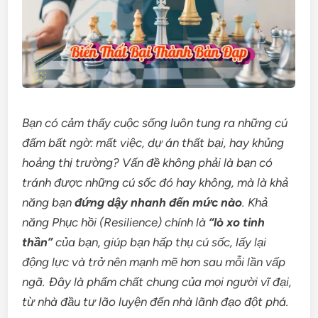
Bạn có cảm thấy cuộc sống luôn tung ra những cú
đấm bất ngờ: mất việc, dự án thất bại, hay khủng
hoảng thị trường? Vấn đề không phải là bạn có
tránh được những cú sốc đó hay không, mà là khả
năng bạn
đứng dậy nhanh đến mức nào
. Khả
năng Phục hồi (Resilience) chính là
“lò xo tinh
thần”
của bạn, giúp bạn hấp thụ cú sốc, lấy lại
động lực và trở nên mạnh mẽ hơn sau mỗi lần vấp
ngã. Đây là phẩm chất chung của mọi người vĩ đại,
từ nhà đầu tư lão luyện đến nhà lãnh đạo đột phá.