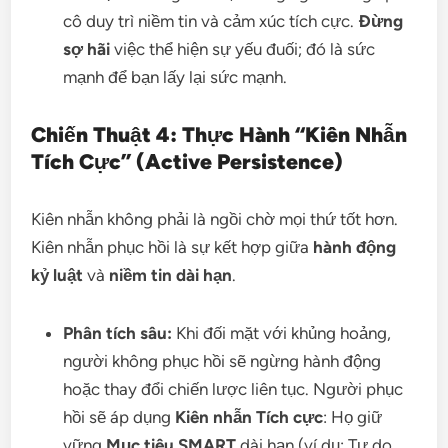
cô duy trì niềm tin và cảm xúc tích cực.
Đừng
sợ hãi
việc thể hiện sự yếu đuối; đó là sức
mạnh để bạn lấy lại sức mạnh.
Chiến Thuật 4: Thực Hành “Kiên Nhẫn
Tích Cực” (Active Persistence)
Kiên nhẫn không phải là ngồi chờ mọi thứ tốt hơn.
Kiên nhẫn phục hồi là sự kết hợp giữa
hành động
kỷ luật
và
niềm tin dài hạn
.
Phân tích sâu:
Khi đối mặt với khủng hoảng,
người không phục hồi sẽ ngừng hành động
hoặc thay đổi chiến lược liên tục. Người phục
hồi sẽ áp dụng
Kiên nhẫn Tích cực
: Họ giữ
vững
Mục tiêu SMART
dài hạn (ví dụ: Tự do