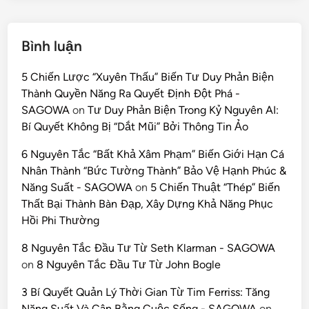
Bình luận
5 Chiến Lược “Xuyên Thấu” Biến Tư Duy Phản Biện
Thành Quyền Năng Ra Quyết Định Đột Phá -
SAGOWA
on
Tư Duy Phản Biện Trong Kỷ Nguyên AI:
Bí Quyết Không Bị “Dắt Mũi” Bởi Thông Tin Ảo
6 Nguyên Tắc “Bất Khả Xâm Phạm” Biến Giới Hạn Cá
Nhân Thành “Bức Tường Thành” Bảo Vệ Hạnh Phúc &
Năng Suất - SAGOWA
on
5 Chiến Thuật “Thép” Biến
Thất Bại Thành Bàn Đạp, Xây Dựng Khả Năng Phục
Hồi Phi Thường
8 Nguyên Tắc Đầu Tư Từ Seth Klarman - SAGOWA
on
8 Nguyên Tắc Đầu Tư Từ John Bogle
3 Bí Quyết Quản Lý Thời Gian Từ Tim Ferriss: Tăng
Năng Suất Và Cân Bằng Cuộc Sống - SAGOWA
on