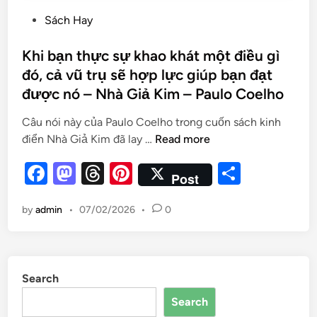
Sách Hay
Khi bạn thực sự khao khát một điều gì
đó, cả vũ trụ sẽ hợp lực giúp bạn đạt
được nó – Nhà Giả Kim – Paulo Coelho
Câu nói này của Paulo Coelho trong cuốn sách kinh
điển Nhà Giả Kim đã lay …
Read more
F
M
T
Pi
S
Post
a
as
hr
nt
h
by
admin
•
07/02/2026
•
0
c
to
e
er
ar
e
d
a
es
e
b
o
d
t
Search
o
n
s
Search
o