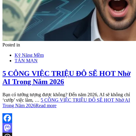
Posted in
Kỹ Năng Mềm
TẢN MẠN
5 CÔNG VIỆC TRIỆU ĐÔ SẼ HOT Nhờ
AI Trong Năm 2026
Bạn có tưởng tượng được không? Đến năm 2026, AI sẽ không chỉ
‘cướp’ việc làm, …
5 CÔNG VIỆC TRIỆU ĐÔ SẼ HOT Nhờ AI
Trong Năm 2026
Read more
Facebook