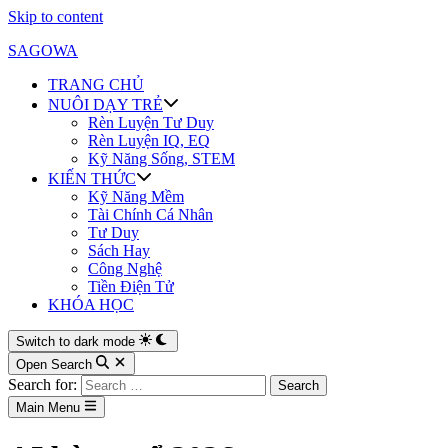
Skip to content
SAGOWA
TRANG CHỦ
NUÔI DẠY TRẺ
Rèn Luyện Tư Duy
Rèn Luyện IQ, EQ
Kỹ Năng Sống, STEM
KIẾN THỨC
Kỹ Năng Mềm
Tài Chính Cá Nhân
Tư Duy
Sách Hay
Công Nghệ
Tiền Điện Tử
KHÓA HỌC
Switch to dark mode
Open Search
Search for:
Main Menu