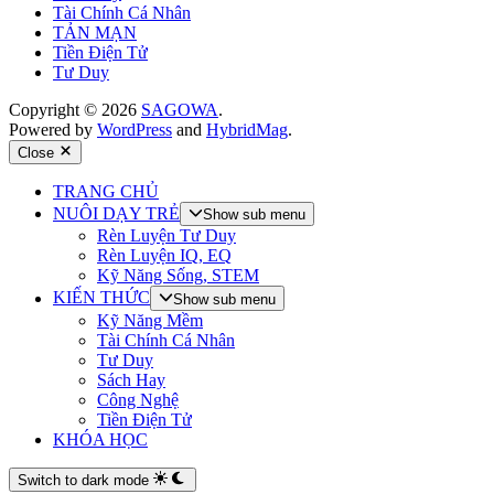
Tài Chính Cá Nhân
TẢN MẠN
Tiền Điện Tử
Tư Duy
Copyright © 2026
SAGOWA
.
Powered by
WordPress
and
HybridMag
.
Close
TRANG CHỦ
NUÔI DẠY TRẺ
Show sub menu
Rèn Luyện Tư Duy
Rèn Luyện IQ, EQ
Kỹ Năng Sống, STEM
KIẾN THỨC
Show sub menu
Kỹ Năng Mềm
Tài Chính Cá Nhân
Tư Duy
Sách Hay
Công Nghệ
Tiền Điện Tử
KHÓA HỌC
Switch to dark mode