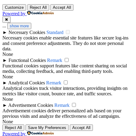
Customize
Reject All
Accept All
Powered by
✖
...
show more
►
Necessary Cookies
Standard
Necessary cookies enable essential site features like secure log-ins
and consent preference adjustments. They do not store personal
data.
None
►
Functional Cookies
Remark
Functional cookies support features like content sharing on social
media, collecting feedback, and enabling third-party tools.
None
►
Analytical Cookies
Remark
Analytical cookies track visitor interactions, providing insights on
metrics like visitor count, bounce rate, and traffic sources.
None
►
Advertisement Cookies
Remark
Advertisement cookies deliver personalized ads based on your
previous visits and analyze the effectiveness of ad campaigns.
None
Reject All
Save My Preferences
Accept All
Powered by