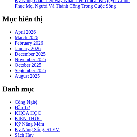
Kỹ Năng Giao Tiếp Hay Nhất Trên Unica: Bí Quyết Chinh
Phục Mọi Người Và Thành Công Trong Cuộc Sống
Mục hiển thị
April 2026
March 2026
February 2026
January 2026
December 2025
November 2025
October 2025
September 2025
August 2025
Danh mục
Công Nghệ
Đầu Tư
KHÓA HỌC
KIẾN THỨC
Kỹ Năng Mềm
Kỹ Năng Sống, STEM
Sách Hay