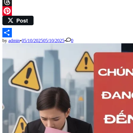
Mastodon
Threads
Post
Pinterest
by
admin
•
05/10/2025
05/10/2025
•
0
Share