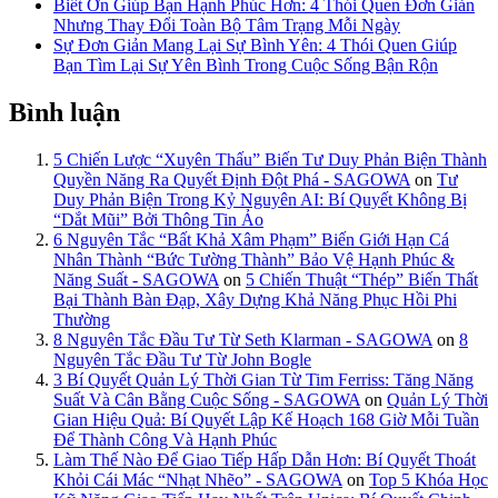
Biết Ơn Giúp Bạn Hạnh Phúc Hơn: 4 Thói Quen Đơn Giản
Nhưng Thay Đổi Toàn Bộ Tâm Trạng Mỗi Ngày
Sự Đơn Giản Mang Lại Sự Bình Yên: 4 Thói Quen Giúp
Bạn Tìm Lại Sự Yên Bình Trong Cuộc Sống Bận Rộn
Bình luận
5 Chiến Lược “Xuyên Thấu” Biến Tư Duy Phản Biện Thành
Quyền Năng Ra Quyết Định Đột Phá - SAGOWA
on
Tư
Duy Phản Biện Trong Kỷ Nguyên AI: Bí Quyết Không Bị
“Dắt Mũi” Bởi Thông Tin Ảo
6 Nguyên Tắc “Bất Khả Xâm Phạm” Biến Giới Hạn Cá
Nhân Thành “Bức Tường Thành” Bảo Vệ Hạnh Phúc &
Năng Suất - SAGOWA
on
5 Chiến Thuật “Thép” Biến Thất
Bại Thành Bàn Đạp, Xây Dựng Khả Năng Phục Hồi Phi
Thường
8 Nguyên Tắc Đầu Tư Từ Seth Klarman - SAGOWA
on
8
Nguyên Tắc Đầu Tư Từ John Bogle
3 Bí Quyết Quản Lý Thời Gian Từ Tim Ferriss: Tăng Năng
Suất Và Cân Bằng Cuộc Sống - SAGOWA
on
Quản Lý Thời
Gian Hiệu Quả: Bí Quyết Lập Kế Hoạch 168 Giờ Mỗi Tuần
Để Thành Công Và Hạnh Phúc
Làm Thế Nào Để Giao Tiếp Hấp Dẫn Hơn: Bí Quyết Thoát
Khỏi Cái Mác “Nhạt Nhẽo” - SAGOWA
on
Top 5 Khóa Học