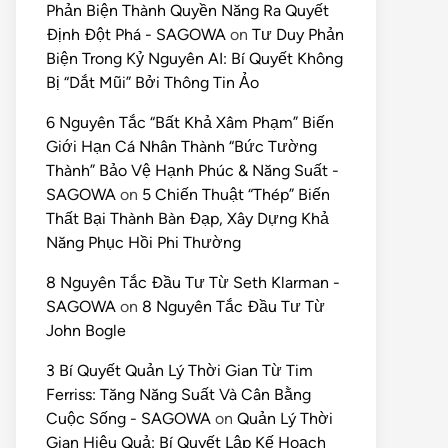
Phản Biện Thành Quyền Năng Ra Quyết
Định Đột Phá - SAGOWA
on
Tư Duy Phản
Biện Trong Kỷ Nguyên AI: Bí Quyết Không
Bị “Dắt Mũi” Bởi Thông Tin Ảo
6 Nguyên Tắc “Bất Khả Xâm Phạm” Biến
Giới Hạn Cá Nhân Thành “Bức Tường
Thành” Bảo Vệ Hạnh Phúc & Năng Suất -
SAGOWA
on
5 Chiến Thuật “Thép” Biến
Thất Bại Thành Bàn Đạp, Xây Dựng Khả
Năng Phục Hồi Phi Thường
8 Nguyên Tắc Đầu Tư Từ Seth Klarman -
SAGOWA
on
8 Nguyên Tắc Đầu Tư Từ
John Bogle
3 Bí Quyết Quản Lý Thời Gian Từ Tim
Ferriss: Tăng Năng Suất Và Cân Bằng
Cuộc Sống - SAGOWA
on
Quản Lý Thời
Gian Hiệu Quả: Bí Quyết Lập Kế Hoạch