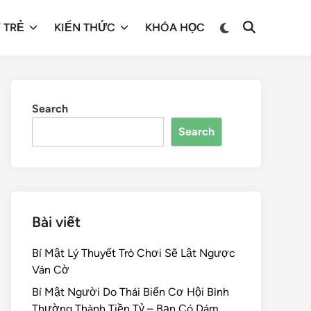
 TRẺ
KIẾN THỨC
KHÓA HỌC
Search
Search
Bài viết
Bí Mật Lý Thuyết Trò Chơi Sẽ Lật Ngược
Ván Cờ
Bí Mật Người Do Thái Biến Cơ Hội Bình
Thường Thành Tiền Tỷ – Bạn Có Dám