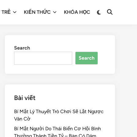
 TRẺ
KIẾN THỨC
KHÓA HỌC
Search
Search
Bài viết
Bí Mật Lý Thuyết Trò Chơi Sẽ Lật Ngược
Ván Cờ
Bí Mật Người Do Thái Biến Cơ Hội Bình
Thường Thành Tiền Tỷ – Bạn Có Dám