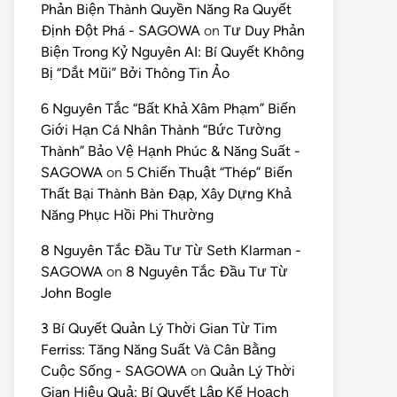
Phản Biện Thành Quyền Năng Ra Quyết
Định Đột Phá - SAGOWA
on
Tư Duy Phản
Biện Trong Kỷ Nguyên AI: Bí Quyết Không
Bị “Dắt Mũi” Bởi Thông Tin Ảo
6 Nguyên Tắc “Bất Khả Xâm Phạm” Biến
Giới Hạn Cá Nhân Thành “Bức Tường
Thành” Bảo Vệ Hạnh Phúc & Năng Suất -
SAGOWA
on
5 Chiến Thuật “Thép” Biến
Thất Bại Thành Bàn Đạp, Xây Dựng Khả
Năng Phục Hồi Phi Thường
8 Nguyên Tắc Đầu Tư Từ Seth Klarman -
SAGOWA
on
8 Nguyên Tắc Đầu Tư Từ
John Bogle
3 Bí Quyết Quản Lý Thời Gian Từ Tim
Ferriss: Tăng Năng Suất Và Cân Bằng
Cuộc Sống - SAGOWA
on
Quản Lý Thời
Gian Hiệu Quả: Bí Quyết Lập Kế Hoạch