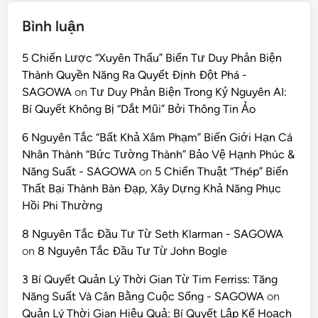
Bình luận
5 Chiến Lược “Xuyên Thấu” Biến Tư Duy Phản Biện
Thành Quyền Năng Ra Quyết Định Đột Phá -
SAGOWA
on
Tư Duy Phản Biện Trong Kỷ Nguyên AI:
Bí Quyết Không Bị “Dắt Mũi” Bởi Thông Tin Ảo
6 Nguyên Tắc “Bất Khả Xâm Phạm” Biến Giới Hạn Cá
Nhân Thành “Bức Tường Thành” Bảo Vệ Hạnh Phúc &
Năng Suất - SAGOWA
on
5 Chiến Thuật “Thép” Biến
Thất Bại Thành Bàn Đạp, Xây Dựng Khả Năng Phục
Hồi Phi Thường
8 Nguyên Tắc Đầu Tư Từ Seth Klarman - SAGOWA
on
8 Nguyên Tắc Đầu Tư Từ John Bogle
3 Bí Quyết Quản Lý Thời Gian Từ Tim Ferriss: Tăng
Năng Suất Và Cân Bằng Cuộc Sống - SAGOWA
on
Quản Lý Thời Gian Hiệu Quả: Bí Quyết Lập Kế Hoạch