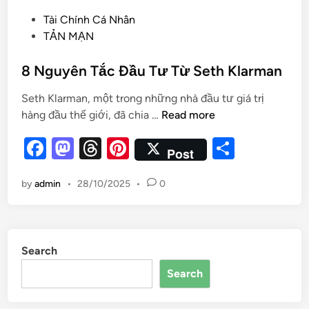
Tài Chính Cá Nhân
TẢN MẠN
8 Nguyên Tắc Đầu Tư Từ Seth Klarman
Seth Klarman, một trong những nhà đầu tư giá trị
hàng đầu thế giới, đã chia …
Read more
F
M
T
Pi
S
Post
a
as
hr
nt
h
by
admin
•
28/10/2025
•
0
c
to
e
er
ar
e
d
a
es
e
b
o
d
t
Search
o
n
s
Search
o
k