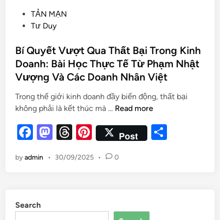
TẢN MẠN
Tư Duy
Bí Quyết Vượt Qua Thất Bại Trong Kinh
Doanh: Bài Học Thực Tế Từ Phạm Nhật
Vượng Và Các Doanh Nhân Việt
Trong thế giới kinh doanh đầy biến động, thất bại
không phải là kết thúc mà …
Read more
F
M
T
Pi
S
Post
a
as
hr
nt
h
by
admin
•
30/09/2025
•
0
c
to
e
er
ar
e
d
a
es
e
b
o
d
t
Search
o
n
s