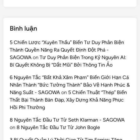
Bình luận
5 Chiến Lược “Xuyên Thấu” Biến Tư Duy Phản Biện
Thành Quyền Năng Ra Quyết Định Đột Phá -
SAGOWA
on
Tư Duy Phản Biện Trong Kỷ Nguyên AI:
Bí Quyết Không Bị “Dắt Mũi” Bởi Thông Tin Ảo
6 Nguyên Tắc “Bất Khả Xâm Phạm” Biến Giới Hạn Cá
Nhân Thành “Bức Tường Thành” Bảo Vệ Hạnh Phúc &
Năng Suất - SAGOWA
on
5 Chiến Thuật “Thép” Biến
Thất Bại Thành Bàn Đạp, Xây Dựng Khả Năng Phục
Hồi Phi Thường
8 Nguyên Tắc Đầu Tư Từ Seth Klarman - SAGOWA
on
8 Nguyên Tắc Đầu Tư Từ John Bogle
3 Bí Quyết Quản Lý Thời Gian Từ Tim Ferriss: Tăng