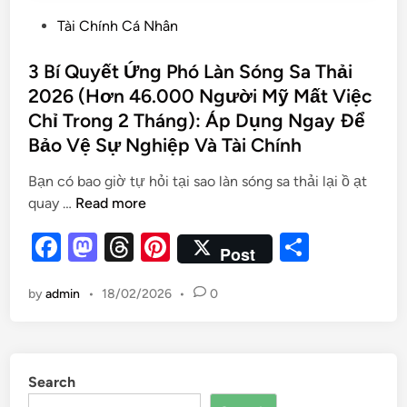
Tài Chính Cá Nhân
3 Bí Quyết Ứng Phó Làn Sóng Sa Thải
2026 (Hơn 46.000 Người Mỹ Mất Việc
Chỉ Trong 2 Tháng): Áp Dụng Ngay Để
Bảo Vệ Sự Nghiệp Và Tài Chính
Bạn có bao giờ tự hỏi tại sao làn sóng sa thải lại ồ ạt
quay …
Read more
F
M
T
Pi
S
Post
a
as
hr
nt
h
by
admin
•
18/02/2026
•
0
c
to
e
er
ar
e
d
a
es
e
b
o
d
t
Search
o
n
s