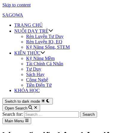
Skip to content
SAGOWA
TRANG CHỦ
NUÔI DẠY TRẺ
Rèn Luyện Tư Duy
Rèn Luyện IQ, EQ
Kỹ Năng Sống, STEM
KIẾN THỨC
Kỹ Năng Mềm
Tài Chính Cá Nhân
Tư Duy
Sách Hay
Công Nghệ
Tiền Điện Tử
KHÓA HỌC
Switch to dark mode
Open Search
Search for:
Main Menu