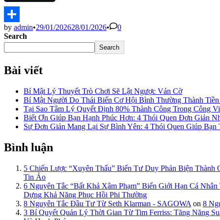
by
admin
•
29/01/2026
28/01/2026
•
0
Share
Search
Search
Bài viết
Bí Mật Lý Thuyết Trò Chơi Sẽ Lật Ngược Ván Cờ
Bí Mật Người Do Thái Biến Cơ Hội Bình Thường Thành Tiề
Tại Sao Tâm Lý Quyết Định 80% Thành Công Trong Công Việ
Biết Ơn Giúp Bạn Hạnh Phúc Hơn: 4 Thói Quen Đơn Giản N
Sự Đơn Giản Mang Lại Sự Bình Yên: 4 Thói Quen Giúp Bạn
Bình luận
5 Chiến Lược “Xuyên Thấu” Biến Tư Duy Phản Biện Thành
Tin Ảo
6 Nguyên Tắc “Bất Khả Xâm Phạm” Biến Giới Hạn Cá Nhâ
Dựng Khả Năng Phục Hồi Phi Thường
8 Nguyên Tắc Đầu Tư Từ Seth Klarman - SAGOWA
on
8 Ng
3 Bí Quyết Quản Lý Thời Gian Từ Tim Ferriss: Tăng Năng