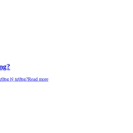
ởng?
rường lý tưởng?
Read more