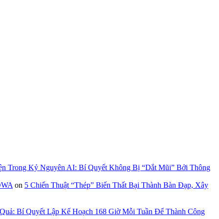
ện Trong Kỷ Nguyên AI: Bí Quyết Không Bị “Dắt Mũi” Bởi Thông
GOWA
on
5 Chiến Thuật “Thép” Biến Thất Bại Thành Bàn Đạp, Xây
 Quả: Bí Quyết Lập Kế Hoạch 168 Giờ Mỗi Tuần Để Thành Công