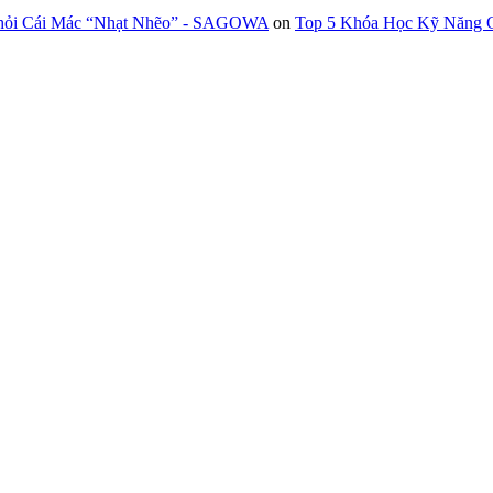
Khỏi Cái Mác “Nhạt Nhẽo” - SAGOWA
on
Top 5 Khóa Học Kỹ Năng G