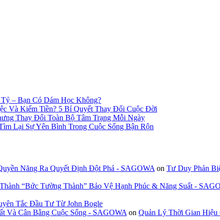
n Tỷ – Bạn Có Dám Học Không?
c Và Kiếm Tiền? 5 Bí Quyết Thay Đổi Cuộc Đời
hưng Thay Đổi Toàn Bộ Tâm Trạng Mỗi Ngày
 Tìm Lại Sự Yên Bình Trong Cuộc Sống Bận Rộn
 Quyền Năng Ra Quyết Định Đột Phá - SAGOWA
on
Tư Duy Phản Bi
n Thành “Bức Tường Thành” Bảo Vệ Hạnh Phúc & Năng Suất - SA
uyên Tắc Đầu Tư Từ John Bogle
 Suất Và Cân Bằng Cuộc Sống - SAGOWA
on
Quản Lý Thời Gian Hiệu