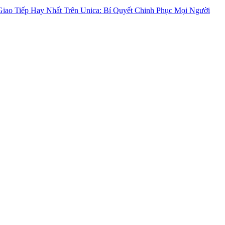
iao Tiếp Hay Nhất Trên Unica: Bí Quyết Chinh Phục Mọi Người