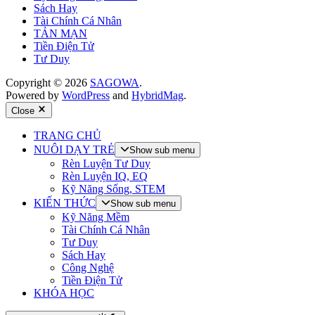
Sách Hay
Tài Chính Cá Nhân
TẢN MẠN
Tiền Điện Tử
Tư Duy
Copyright © 2026
SAGOWA
.
Powered by
WordPress
and
HybridMag
.
Close
TRANG CHỦ
NUÔI DẠY TRẺ
Show sub menu
Rèn Luyện Tư Duy
Rèn Luyện IQ, EQ
Kỹ Năng Sống, STEM
KIẾN THỨC
Show sub menu
Kỹ Năng Mềm
Tài Chính Cá Nhân
Tư Duy
Sách Hay
Công Nghệ
Tiền Điện Tử
KHÓA HỌC