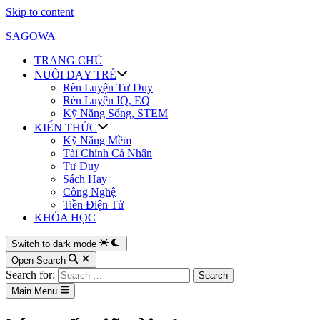
Skip to content
SAGOWA
TRANG CHỦ
NUÔI DẠY TRẺ
Rèn Luyện Tư Duy
Rèn Luyện IQ, EQ
Kỹ Năng Sống, STEM
KIẾN THỨC
Kỹ Năng Mềm
Tài Chính Cá Nhân
Tư Duy
Sách Hay
Công Nghệ
Tiền Điện Tử
KHÓA HỌC
Switch to dark mode
Open Search
Search for:
Main Menu