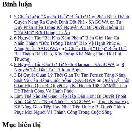
Bình luận
5 Chiến Lược “Xuyên Thấu” Biến Tư Duy Phản Biện Thành
Quyền Năng Ra Quyết Định Đột Phá - SAGOWA
on
Tư
Duy Phản Biện Trong Kỷ Nguyên AI: Bí Quyết Không Bị
“Dắt Mũi” Bởi Thông Tin Ảo
6 Nguyên Tắc “Bất Khả Xâm Phạm” Biến Giới Hạn Cá
Nhân Thành “Bức Tường Thành” Bảo Vệ Hạnh Phúc &
Năng Suất - SAGOWA
on
5 Chiến Thuật “Thép” Biến Thất
Bại Thành Bàn Đạp, Xây Dựng Khả Năng Phục Hồi Phi
Thường
8 Nguyên Tắc Đầu Tư Từ Seth Klarman - SAGOWA
on
8
Nguyên Tắc Đầu Tư Từ John Bogle
3 Bí Quyết Quản Lý Thời Gian Từ Tim Ferriss: Tăng Năng
Suất Và Cân Bằng Cuộc Sống - SAGOWA
on
Quản Lý Thời
Gian Hiệu Quả: Bí Quyết Lập Kế Hoạch 168 Giờ Mỗi Tuần
Để Thành Công Và Hạnh Phúc
Làm Thế Nào Để Giao Tiếp Hấp Dẫn Hơn: Bí Quyết Thoát
Khỏi Cái Mác “Nhạt Nhẽo” - SAGOWA
on
Top 5 Khóa Học
Kỹ Năng Giao Tiếp Hay Nhất Trên Unica: Bí Quyết Chinh
Phục Mọi Người Và Thành Công Trong Cuộc Sống
Mục hiển thị