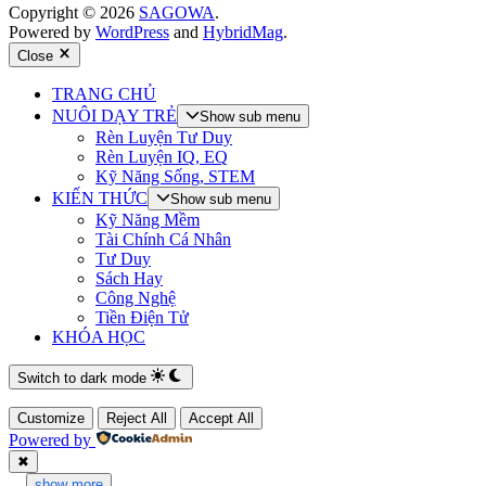
Copyright © 2026
SAGOWA
.
Powered by
WordPress
and
HybridMag
.
Close
TRANG CHỦ
NUÔI DẠY TRẺ
Show sub menu
Rèn Luyện Tư Duy
Rèn Luyện IQ, EQ
Kỹ Năng Sống, STEM
KIẾN THỨC
Show sub menu
Kỹ Năng Mềm
Tài Chính Cá Nhân
Tư Duy
Sách Hay
Công Nghệ
Tiền Điện Tử
KHÓA HỌC
Switch to dark mode
Customize
Reject All
Accept All
Powered by
✖
...
show more