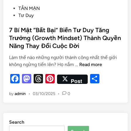
TẢN MẠN
Tư Duy
7 Bí Mật “Bất Bại” Biến Tư Duy Tăng
Trưởng (Growth Mindset) Thành Quyền
Năng Thay Đổi Cuộc Đời
Làm thế nào những người thành công nhất thế giới
không ngừng tiến lên? Họ nắm …
Read more
F
M
T
Pi
S
Post
a
as
hr
nt
h
by
admin
•
03/10/2025
•
0
c
to
e
er
ar
e
d
a
es
e
b
o
d
t
Search
o
n
s