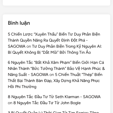
Bình luận
5 Chiến Lược “Xuyên Thấu” Biến Tư Duy Phản Biện
Thành Quyền Năng Ra Quyết Định Đột Phá -
SAGOWA
on
Tư Duy Phản Biện Trong Kỷ Nguyên AI:
Bí Quyết Không Bị “Dắt Mũi” Bởi Thông Tin Ảo
6 Nguyên Tắc “Bất Khả Xâm Phạm” Biến Giới Hạn Cá
Nhân Thành “Bức Tường Thành” Bảo Vệ Hạnh Phúc &
Năng Suất - SAGOWA
on
5 Chiến Thuật “Thép” Biến
Thất Bại Thành Bàn Đạp, Xây Dựng Khả Năng Phục
Hồi Phi Thường
8 Nguyên Tắc Đầu Tư Từ Seth Klarman - SAGOWA
on
8 Nguyên Tắc Đầu Tư Từ John Bogle
3 Bí Quyết Quản Lý Thời Gian Từ Tim Ferriss: Tăng