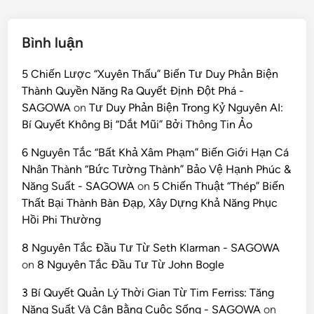
Bình luận
5 Chiến Lược “Xuyên Thấu” Biến Tư Duy Phản Biện
Thành Quyền Năng Ra Quyết Định Đột Phá -
SAGOWA
on
Tư Duy Phản Biện Trong Kỷ Nguyên AI:
Bí Quyết Không Bị “Dắt Mũi” Bởi Thông Tin Ảo
6 Nguyên Tắc “Bất Khả Xâm Phạm” Biến Giới Hạn Cá
Nhân Thành “Bức Tường Thành” Bảo Vệ Hạnh Phúc &
Năng Suất - SAGOWA
on
5 Chiến Thuật “Thép” Biến
Thất Bại Thành Bàn Đạp, Xây Dựng Khả Năng Phục
Hồi Phi Thường
8 Nguyên Tắc Đầu Tư Từ Seth Klarman - SAGOWA
on
8 Nguyên Tắc Đầu Tư Từ John Bogle
3 Bí Quyết Quản Lý Thời Gian Từ Tim Ferriss: Tăng
Năng Suất Và Cân Bằng Cuộc Sống - SAGOWA
on