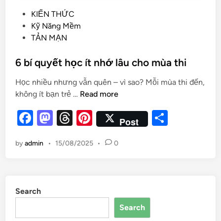
KIẾN THỨC
Kỹ Năng Mềm
TẢN MẠN
6 bí quyết học ít nhớ lâu cho mùa thi
Học nhiều nhưng vẫn quên – vì sao? Mỗi mùa thi đến,
không ít bạn trẻ …
Read more
F
M
T
Pi
S
Post
a
as
hr
nt
h
by
admin
•
15/08/2025
•
0
c
to
e
er
ar
e
d
a
es
e
b
o
d
t
Search
o
n
s
Search
o