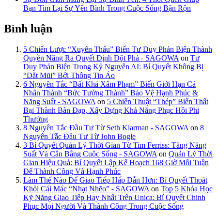
Bạn Tìm Lại Sự Yên Bình Trong Cuộc Sống Bận Rộn
Bình luận
5 Chiến Lược “Xuyên Thấu” Biến Tư Duy Phản Biện Thành
Quyền Năng Ra Quyết Định Đột Phá - SAGOWA
on
Tư
Duy Phản Biện Trong Kỷ Nguyên AI: Bí Quyết Không Bị
“Dắt Mũi” Bởi Thông Tin Ảo
6 Nguyên Tắc “Bất Khả Xâm Phạm” Biến Giới Hạn Cá
Nhân Thành “Bức Tường Thành” Bảo Vệ Hạnh Phúc &
Năng Suất - SAGOWA
on
5 Chiến Thuật “Thép” Biến Thất
Bại Thành Bàn Đạp, Xây Dựng Khả Năng Phục Hồi Phi
Thường
8 Nguyên Tắc Đầu Tư Từ Seth Klarman - SAGOWA
on
8
Nguyên Tắc Đầu Tư Từ John Bogle
3 Bí Quyết Quản Lý Thời Gian Từ Tim Ferriss: Tăng Năng
Suất Và Cân Bằng Cuộc Sống - SAGOWA
on
Quản Lý Thời
Gian Hiệu Quả: Bí Quyết Lập Kế Hoạch 168 Giờ Mỗi Tuần
Để Thành Công Và Hạnh Phúc
Làm Thế Nào Để Giao Tiếp Hấp Dẫn Hơn: Bí Quyết Thoát
Khỏi Cái Mác “Nhạt Nhẽo” - SAGOWA
on
Top 5 Khóa Học
Kỹ Năng Giao Tiếp Hay Nhất Trên Unica: Bí Quyết Chinh
Phục Mọi Người Và Thành Công Trong Cuộc Sống