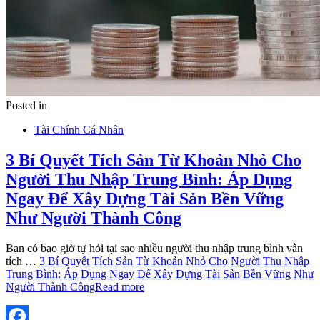
Posted in
Tài Chính Cá Nhân
3 Bí Quyết Tích Sản Từ Khoản Nhỏ Cho
Người Thu Nhập Trung Bình: Áp Dụng
Ngay Để Xây Dựng Tài Sản Bền Vững
Như Người Thành Công
Bạn có bao giờ tự hỏi tại sao nhiều người thu nhập trung bình vẫn
tích …
3 Bí Quyết Tích Sản Từ Khoản Nhỏ Cho Người Thu Nhập
Trung Bình: Áp Dụng Ngay Để Xây Dựng Tài Sản Bền Vững Như
Người Thành Công
Read more