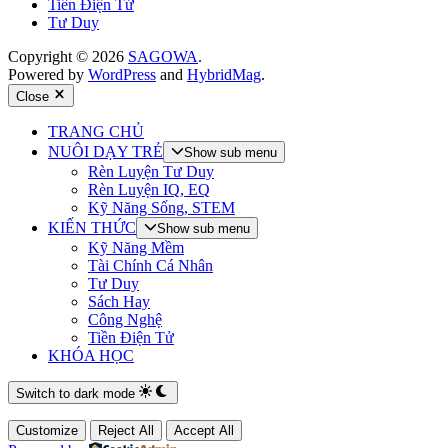
Tiền Điện Tử
Tư Duy
Copyright © 2026
SAGOWA
.
Powered by
WordPress
and
HybridMag
.
Close
TRANG CHỦ
NUÔI DẠY TRẺ
Show sub menu
Rèn Luyện Tư Duy
Rèn Luyện IQ, EQ
Kỹ Năng Sống, STEM
KIẾN THỨC
Show sub menu
Kỹ Năng Mềm
Tài Chính Cá Nhân
Tư Duy
Sách Hay
Công Nghệ
Tiền Điện Tử
KHÓA HỌC
Switch to dark mode
Customize
Reject All
Accept All