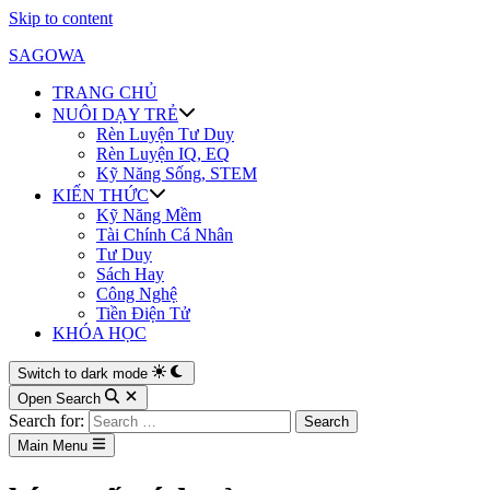
Skip to content
SAGOWA
TRANG CHỦ
NUÔI DẠY TRẺ
Rèn Luyện Tư Duy
Rèn Luyện IQ, EQ
Kỹ Năng Sống, STEM
KIẾN THỨC
Kỹ Năng Mềm
Tài Chính Cá Nhân
Tư Duy
Sách Hay
Công Nghệ
Tiền Điện Tử
KHÓA HỌC
Switch to dark mode
Open Search
Search for:
Main Menu