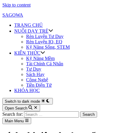
Skip to content
SAGOWA
TRANG CHỦ
NUÔI DẠY TRẺ
Rèn Luyện Tư Duy
Rèn Luyện IQ, EQ
Kỹ Năng Sống, STEM
KIẾN THỨC
Kỹ Năng Mềm
Tài Chính Cá Nhân
Tư Duy
Sách Hay
Công Nghệ
Tiền Điện Tử
KHÓA HỌC
Switch to dark mode
Open Search
Search for:
Main Menu