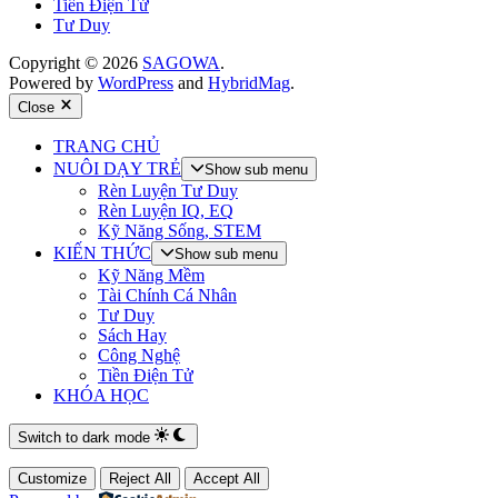
Tiền Điện Tử
Tư Duy
Copyright © 2026
SAGOWA
.
Powered by
WordPress
and
HybridMag
.
Close
TRANG CHỦ
NUÔI DẠY TRẺ
Show sub menu
Rèn Luyện Tư Duy
Rèn Luyện IQ, EQ
Kỹ Năng Sống, STEM
KIẾN THỨC
Show sub menu
Kỹ Năng Mềm
Tài Chính Cá Nhân
Tư Duy
Sách Hay
Công Nghệ
Tiền Điện Tử
KHÓA HỌC
Switch to dark mode
Customize
Reject All
Accept All