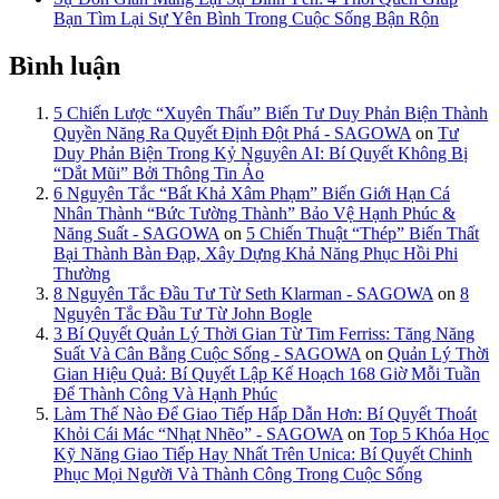
Bạn Tìm Lại Sự Yên Bình Trong Cuộc Sống Bận Rộn
Bình luận
5 Chiến Lược “Xuyên Thấu” Biến Tư Duy Phản Biện Thành
Quyền Năng Ra Quyết Định Đột Phá - SAGOWA
on
Tư
Duy Phản Biện Trong Kỷ Nguyên AI: Bí Quyết Không Bị
“Dắt Mũi” Bởi Thông Tin Ảo
6 Nguyên Tắc “Bất Khả Xâm Phạm” Biến Giới Hạn Cá
Nhân Thành “Bức Tường Thành” Bảo Vệ Hạnh Phúc &
Năng Suất - SAGOWA
on
5 Chiến Thuật “Thép” Biến Thất
Bại Thành Bàn Đạp, Xây Dựng Khả Năng Phục Hồi Phi
Thường
8 Nguyên Tắc Đầu Tư Từ Seth Klarman - SAGOWA
on
8
Nguyên Tắc Đầu Tư Từ John Bogle
3 Bí Quyết Quản Lý Thời Gian Từ Tim Ferriss: Tăng Năng
Suất Và Cân Bằng Cuộc Sống - SAGOWA
on
Quản Lý Thời
Gian Hiệu Quả: Bí Quyết Lập Kế Hoạch 168 Giờ Mỗi Tuần
Để Thành Công Và Hạnh Phúc
Làm Thế Nào Để Giao Tiếp Hấp Dẫn Hơn: Bí Quyết Thoát
Khỏi Cái Mác “Nhạt Nhẽo” - SAGOWA
on
Top 5 Khóa Học
Kỹ Năng Giao Tiếp Hay Nhất Trên Unica: Bí Quyết Chinh
Phục Mọi Người Và Thành Công Trong Cuộc Sống