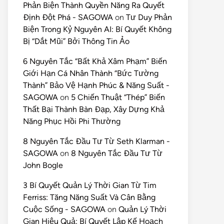
Phản Biện Thành Quyền Năng Ra Quyết
Định Đột Phá - SAGOWA
on
Tư Duy Phản
Biện Trong Kỷ Nguyên AI: Bí Quyết Không
Bị “Dắt Mũi” Bởi Thông Tin Ảo
6 Nguyên Tắc “Bất Khả Xâm Phạm” Biến
Giới Hạn Cá Nhân Thành “Bức Tường
Thành” Bảo Vệ Hạnh Phúc & Năng Suất -
SAGOWA
on
5 Chiến Thuật “Thép” Biến
Thất Bại Thành Bàn Đạp, Xây Dựng Khả
Năng Phục Hồi Phi Thường
8 Nguyên Tắc Đầu Tư Từ Seth Klarman -
SAGOWA
on
8 Nguyên Tắc Đầu Tư Từ
John Bogle
3 Bí Quyết Quản Lý Thời Gian Từ Tim
Ferriss: Tăng Năng Suất Và Cân Bằng
Cuộc Sống - SAGOWA
on
Quản Lý Thời
Gian Hiệu Quả: Bí Quyết Lập Kế Hoạch