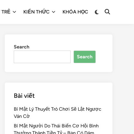
 TRẺ
KIẾN THỨC
KHÓA HỌC
Search
Search
Bài viết
Bí Mật Lý Thuyết Trò Chơi Sẽ Lật Ngược
Ván Cờ
Bí Mật Người Do Thái Biến Cơ Hội Bình
Thường Thành Tiền Tỷ – Bạn Có Dám