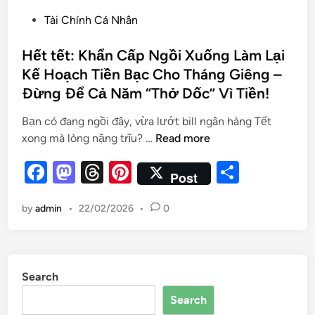
Tài Chính Cá Nhân
Hết tết: Khẩn Cấp Ngồi Xuống Làm Lại
Kế Hoạch Tiền Bạc Cho Tháng Giêng –
Đừng Để Cả Năm “Thở Dốc” Vì Tiền!
Bạn có đang ngồi đây, vừa lướt bill ngân hàng Tết
xong mà lòng nặng trĩu? …
Read more
F
M
T
Pi
S
Post
a
as
hr
nt
h
by
admin
•
22/02/2026
•
0
c
to
e
er
ar
e
d
a
es
e
b
o
d
t
Search
o
n
s
Search
o