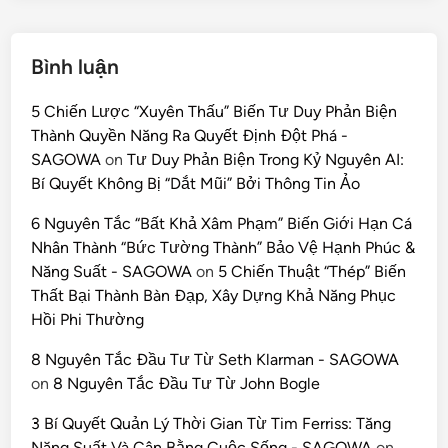
Bình luận
5 Chiến Lược “Xuyên Thấu” Biến Tư Duy Phản Biện
Thành Quyền Năng Ra Quyết Định Đột Phá -
SAGOWA
on
Tư Duy Phản Biện Trong Kỷ Nguyên AI:
Bí Quyết Không Bị “Dắt Mũi” Bởi Thông Tin Ảo
6 Nguyên Tắc “Bất Khả Xâm Phạm” Biến Giới Hạn Cá
Nhân Thành “Bức Tường Thành” Bảo Vệ Hạnh Phúc &
Năng Suất - SAGOWA
on
5 Chiến Thuật “Thép” Biến
Thất Bại Thành Bàn Đạp, Xây Dựng Khả Năng Phục
Hồi Phi Thường
8 Nguyên Tắc Đầu Tư Từ Seth Klarman - SAGOWA
on
8 Nguyên Tắc Đầu Tư Từ John Bogle
3 Bí Quyết Quản Lý Thời Gian Từ Tim Ferriss: Tăng
Năng Suất Và Cân Bằng Cuộc Sống - SAGOWA
on