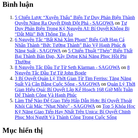
Bình luận
5 Chiến Lược “Xuyên Thấu” Biến Tư Duy Phản Biện Thành
Quyền Năng Ra Quyết Định Đột Phá - SAGOWA
on
Tư
Duy Phản Biện Trong Kỷ Nguyên AI: Bí Quyết Không Bị
“Dắt Mũi” Bởi Thông Tin Ảo
6 Nguyên Tắc “Bất Khả Xâm Phạm” Biến Giới Hạn Cá
Nhân Thành “Bức Tường Thành” Bảo Vệ Hạnh Phúc &
Năng Suất - SAGOWA
on
5 Chiến Thuật “Thép” Biến Thất
Bại Thành Bàn Đạp, Xây Dựng Khả Năng Phục Hồi Phi
Thường
8 Nguyên Tắc Đầu Tư Từ Seth Klarman - SAGOWA
on
8
Nguyên Tắc Đầu Tư Từ John Bogle
3 Bí Quyết Quản Lý Thời Gian Từ Tim Ferriss: Tăng Năng
Suất Và Cân Bằng Cuộc Sống - SAGOWA
on
Quản Lý Thời
Gian Hiệu Quả: Bí Quyết Lập Kế Hoạch 168 Giờ Mỗi Tuần
Để Thành Công Và Hạnh Phúc
Làm Thế Nào Để Giao Tiếp Hấp Dẫn Hơn: Bí Quyết Thoát
Khỏi Cái Mác “Nhạt Nhẽo” - SAGOWA
on
Top 5 Khóa Học
Kỹ Năng Giao Tiếp Hay Nhất Trên Unica: Bí Quyết Chinh
Phục Mọi Người Và Thành Công Trong Cuộc Sống
Mục hiển thị