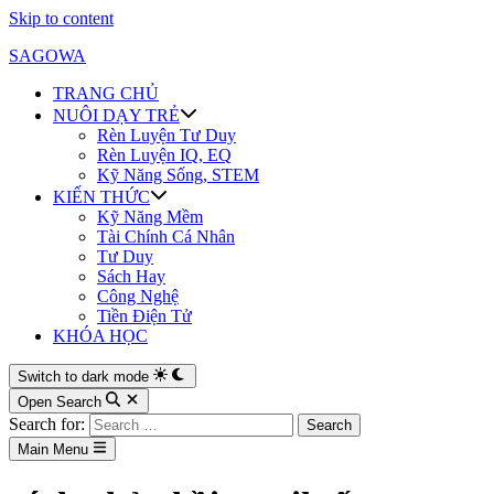
Skip to content
SAGOWA
TRANG CHỦ
NUÔI DẠY TRẺ
Rèn Luyện Tư Duy
Rèn Luyện IQ, EQ
Kỹ Năng Sống, STEM
KIẾN THỨC
Kỹ Năng Mềm
Tài Chính Cá Nhân
Tư Duy
Sách Hay
Công Nghệ
Tiền Điện Tử
KHÓA HỌC
Switch to dark mode
Open Search
Search for:
Main Menu