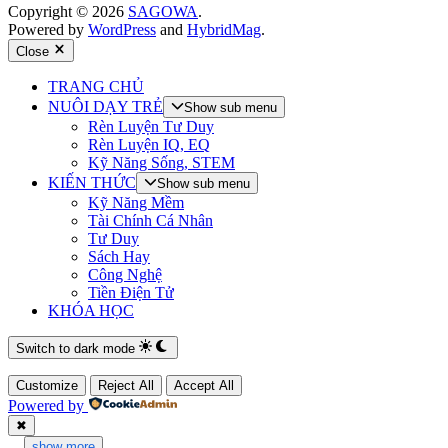
Copyright © 2026
SAGOWA
.
Powered by
WordPress
and
HybridMag
.
Close
TRANG CHỦ
NUÔI DẠY TRẺ
Show sub menu
Rèn Luyện Tư Duy
Rèn Luyện IQ, EQ
Kỹ Năng Sống, STEM
KIẾN THỨC
Show sub menu
Kỹ Năng Mềm
Tài Chính Cá Nhân
Tư Duy
Sách Hay
Công Nghệ
Tiền Điện Tử
KHÓA HỌC
Switch to dark mode
Customize
Reject All
Accept All
Powered by
✖
...
show more