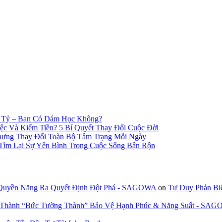
n Tỷ – Bạn Có Dám Học Không?
c Và Kiếm Tiền? 5 Bí Quyết Thay Đổi Cuộc Đời
hưng Thay Đổi Toàn Bộ Tâm Trạng Mỗi Ngày
 Tìm Lại Sự Yên Bình Trong Cuộc Sống Bận Rộn
 Quyền Năng Ra Quyết Định Đột Phá - SAGOWA
on
Tư Duy Phản Bi
n Thành “Bức Tường Thành” Bảo Vệ Hạnh Phúc & Năng Suất - SA