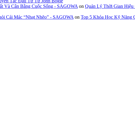
uyên Tắc Đầu Tư Từ John Bogle
 Suất Và Cân Bằng Cuộc Sống - SAGOWA
on
Quản Lý Thời Gian Hiệu
Khỏi Cái Mác “Nhạt Nhẽo” - SAGOWA
on
Top 5 Khóa Học Kỹ Năng G