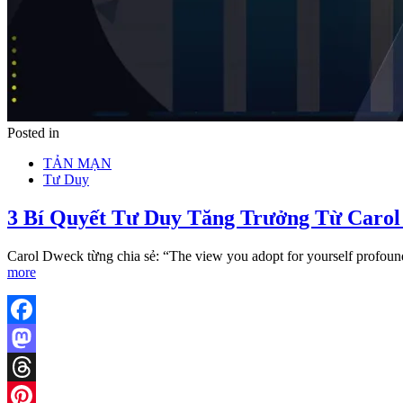
Posted in
TẢN MẠN
Tư Duy
3 Bí Quyết Tư Duy Tăng Trưởng Từ Caro
Carol Dweck từng chia sẻ: “The view you adopt for yourself profou
more
Facebook
Mastodon
Threads