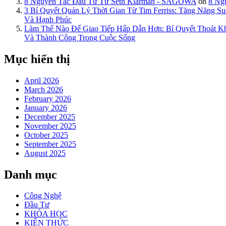
8 Nguyên Tắc Đầu Tư Từ Seth Klarman - SAGOWA
on
8 Ng
3 Bí Quyết Quản Lý Thời Gian Từ Tim Ferriss: Tăng Năng
Và Hạnh Phúc
Làm Thế Nào Để Giao Tiếp Hấp Dẫn Hơn: Bí Quyết Thoát 
Và Thành Công Trong Cuộc Sống
Mục hiển thị
April 2026
March 2026
February 2026
January 2026
December 2025
November 2025
October 2025
September 2025
August 2025
Danh mục
Công Nghệ
Đầu Tư
KHÓA HỌC
KIẾN THỨC