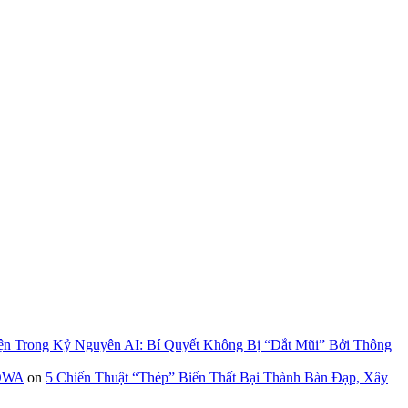
ện Trong Kỷ Nguyên AI: Bí Quyết Không Bị “Dắt Mũi” Bởi Thông
GOWA
on
5 Chiến Thuật “Thép” Biến Thất Bại Thành Bàn Đạp, Xây