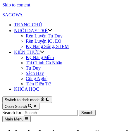
Skip to content
SAGOWA
TRANG CHỦ
NUÔI DẠY TRẺ
Rèn Luyện Tư Duy
Rèn Luyện IQ, EQ
Kỹ Năng Sống, STEM
KIẾN THỨC
Kỹ Năng Mềm
Tài Chính Cá Nhân
Tư Duy
Sách Hay
Công Nghệ
Tiền Điện Tử
KHÓA HỌC
Switch to dark mode
Open Search
Search for:
Main Menu