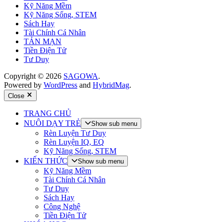
Kỹ Năng Mềm
Kỹ Năng Sống, STEM
Sách Hay
Tài Chính Cá Nhân
TẢN MẠN
Tiền Điện Tử
Tư Duy
Copyright © 2026
SAGOWA
.
Powered by
WordPress
and
HybridMag
.
Close
TRANG CHỦ
NUÔI DẠY TRẺ
Show sub menu
Rèn Luyện Tư Duy
Rèn Luyện IQ, EQ
Kỹ Năng Sống, STEM
KIẾN THỨC
Show sub menu
Kỹ Năng Mềm
Tài Chính Cá Nhân
Tư Duy
Sách Hay
Công Nghệ
Tiền Điện Tử