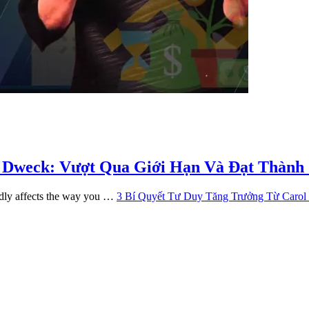
l Dweck: Vượt Qua Giới Hạn Và Đạt Thành
ndly affects the way you …
3 Bí Quyết Tư Duy Tăng Trưởng Từ Caro