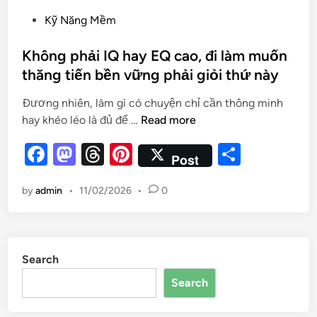
Kỹ Năng Mềm
Không phải IQ hay EQ cao, đi làm muốn
thăng tiến bền vững phải giỏi thứ này
Đương nhiên, làm gì có chuyện chỉ cần thông minh
hay khéo léo là đủ để …
Read more
F
M
T
Pi
S
Post
a
as
hr
nt
h
by
admin
•
11/02/2026
•
0
c
to
e
er
ar
e
d
a
es
e
b
o
d
t
Search
o
n
s
Search
o
k