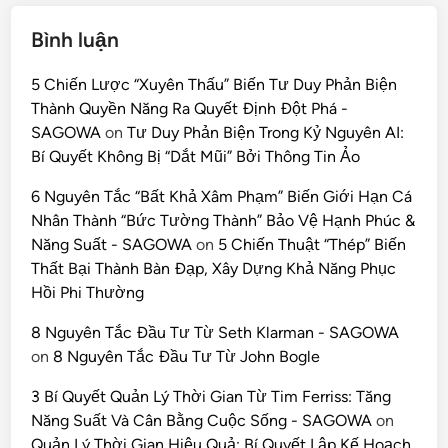
Bình luận
5 Chiến Lược “Xuyên Thấu” Biến Tư Duy Phản Biện
Thành Quyền Năng Ra Quyết Định Đột Phá -
SAGOWA
on
Tư Duy Phản Biện Trong Kỷ Nguyên AI:
Bí Quyết Không Bị “Dắt Mũi” Bởi Thông Tin Ảo
6 Nguyên Tắc “Bất Khả Xâm Phạm” Biến Giới Hạn Cá
Nhân Thành “Bức Tường Thành” Bảo Vệ Hạnh Phúc &
Năng Suất - SAGOWA
on
5 Chiến Thuật “Thép” Biến
Thất Bại Thành Bàn Đạp, Xây Dựng Khả Năng Phục
Hồi Phi Thường
8 Nguyên Tắc Đầu Tư Từ Seth Klarman - SAGOWA
on
8 Nguyên Tắc Đầu Tư Từ John Bogle
3 Bí Quyết Quản Lý Thời Gian Từ Tim Ferriss: Tăng
Năng Suất Và Cân Bằng Cuộc Sống - SAGOWA
on
Quản Lý Thời Gian Hiệu Quả: Bí Quyết Lập Kế Hoạch