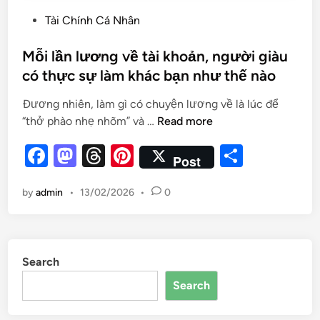
Tài Chính Cá Nhân
Mỗi lần lương về tài khoản, người giàu
có thực sự làm khác bạn như thế nào
Đương nhiên, làm gì có chuyện lương về là lúc để
“thở phào nhẹ nhõm” và …
Read more
F
M
T
Pi
S
Post
a
as
hr
nt
h
by
admin
•
13/02/2026
•
0
c
to
e
er
ar
e
d
a
es
e
b
o
d
t
Search
o
n
s
Search
o
k