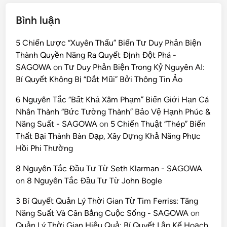
Bình luận
5 Chiến Lược “Xuyên Thấu” Biến Tư Duy Phản Biện
Thành Quyền Năng Ra Quyết Định Đột Phá -
SAGOWA
on
Tư Duy Phản Biện Trong Kỷ Nguyên AI:
Bí Quyết Không Bị “Dắt Mũi” Bởi Thông Tin Ảo
6 Nguyên Tắc “Bất Khả Xâm Phạm” Biến Giới Hạn Cá
Nhân Thành “Bức Tường Thành” Bảo Vệ Hạnh Phúc &
Năng Suất - SAGOWA
on
5 Chiến Thuật “Thép” Biến
Thất Bại Thành Bàn Đạp, Xây Dựng Khả Năng Phục
Hồi Phi Thường
8 Nguyên Tắc Đầu Tư Từ Seth Klarman - SAGOWA
on
8 Nguyên Tắc Đầu Tư Từ John Bogle
3 Bí Quyết Quản Lý Thời Gian Từ Tim Ferriss: Tăng
Năng Suất Và Cân Bằng Cuộc Sống - SAGOWA
on
Quản Lý Thời Gian Hiệu Quả: Bí Quyết Lập Kế Hoạch