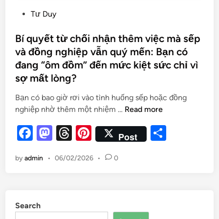
Tư Duy
Bí quyết từ chối nhận thêm việc mà sếp
và đồng nghiệp vẫn quý mến: Bạn có
đang “ôm đồm” đến mức kiệt sức chỉ vì
sợ mất lòng?
Bạn có bao giờ rơi vào tình huống sếp hoặc đồng
nghiệp nhờ thêm một nhiệm …
Read more
F
M
T
Pi
S
Post
a
as
hr
nt
h
by
admin
•
06/02/2026
•
0
c
to
e
er
ar
e
d
a
es
e
b
o
d
t
Search
o
n
s