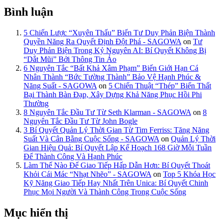
Bình luận
5 Chiến Lược “Xuyên Thấu” Biến Tư Duy Phản Biện Thành
Quyền Năng Ra Quyết Định Đột Phá - SAGOWA
on
Tư
Duy Phản Biện Trong Kỷ Nguyên AI: Bí Quyết Không Bị
“Dắt Mũi” Bởi Thông Tin Ảo
6 Nguyên Tắc “Bất Khả Xâm Phạm” Biến Giới Hạn Cá
Nhân Thành “Bức Tường Thành” Bảo Vệ Hạnh Phúc &
Năng Suất - SAGOWA
on
5 Chiến Thuật “Thép” Biến Thất
Bại Thành Bàn Đạp, Xây Dựng Khả Năng Phục Hồi Phi
Thường
8 Nguyên Tắc Đầu Tư Từ Seth Klarman - SAGOWA
on
8
Nguyên Tắc Đầu Tư Từ John Bogle
3 Bí Quyết Quản Lý Thời Gian Từ Tim Ferriss: Tăng Năng
Suất Và Cân Bằng Cuộc Sống - SAGOWA
on
Quản Lý Thời
Gian Hiệu Quả: Bí Quyết Lập Kế Hoạch 168 Giờ Mỗi Tuần
Để Thành Công Và Hạnh Phúc
Làm Thế Nào Để Giao Tiếp Hấp Dẫn Hơn: Bí Quyết Thoát
Khỏi Cái Mác “Nhạt Nhẽo” - SAGOWA
on
Top 5 Khóa Học
Kỹ Năng Giao Tiếp Hay Nhất Trên Unica: Bí Quyết Chinh
Phục Mọi Người Và Thành Công Trong Cuộc Sống
Mục hiển thị