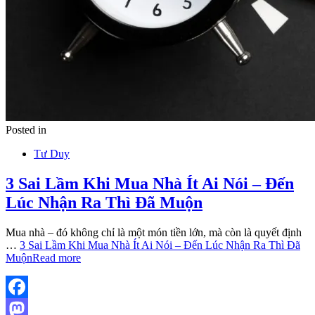
Posted in
Tư Duy
3 Sai Lầm Khi Mua Nhà Ít Ai Nói – Đến
Lúc Nhận Ra Thì Đã Muộn
Mua nhà – đó không chỉ là một món tiền lớn, mà còn là quyết định
…
3 Sai Lầm Khi Mua Nhà Ít Ai Nói – Đến Lúc Nhận Ra Thì Đã
Muộn
Read more
Facebook