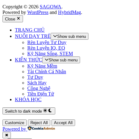
Copyright © 2026
SAGOWA
.
Powered by
WordPress
and
HybridMag
.
Close
TRANG CHỦ
NUÔI DẠY TRẺ
Show sub menu
Rèn Luyện Tư Duy
Rèn Luyện IQ, EQ
Kỹ Năng Sống, STEM
KIẾN THỨC
Show sub menu
Kỹ Năng Mềm
Tài Chính Cá Nhân
Tư Duy
Sách Hay
Công Nghệ
Tiền Điện Tử
KHÓA HỌC
Switch to dark mode
Customize
Reject All
Accept All
Powered by
✖