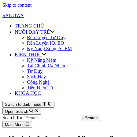
Skip to content
SAGOWA
TRANG CHỦ
NUÔI DẠY TRẺ
Rèn Luyện Tư Duy
Rèn Luyện IQ, EQ
Kỹ Năng Sống, STEM
KIẾN THỨC
Kỹ Năng Mềm
Tài Chính Cá Nhân
Tư Duy
Sách Hay
Công Nghệ
Tiền Điện Tử
KHÓA HỌC
Switch to dark mode
Open Search
Search for:
Main Menu