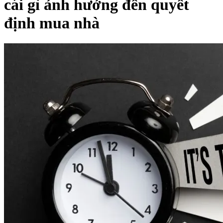
cái gì ảnh hưởng đến quyết
định mua nhà