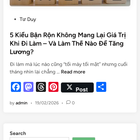
Tư Duy
5 Kiểu Bận Rộn Không Mang Lại Giá Trị
Khi Đi Làm – Và Làm Thế Nào Để Tăng
Lương?
Đi làm mà lúc nào cũng “tối mày tối mặt” nhưng cuối
tháng nhìn lại chẳng …
Read more
F
M
T
Pi
S
Post
a
as
hr
nt
h
by
admin
•
19/02/2026
•
0
c
to
e
er
ar
e
d
a
es
e
b
o
d
t
Search
o
n
s