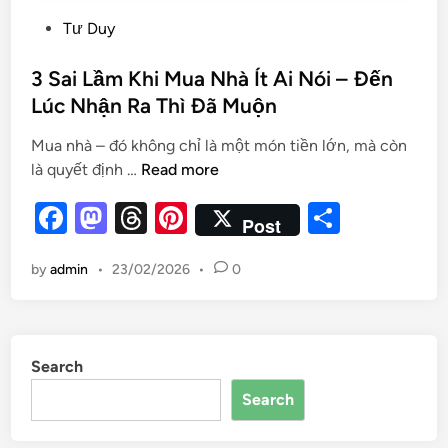
Tư Duy
3 Sai Lầm Khi Mua Nhà Ít Ai Nói – Đến
Lúc Nhận Ra Thì Đã Muộn
Mua nhà – đó không chỉ là một món tiền lớn, mà còn
là quyết định …
Read more
F
M
T
Pi
S
Post
a
as
hr
nt
h
by
admin
•
23/02/2026
•
0
c
to
e
er
ar
e
d
a
es
e
b
o
d
t
Search
o
n
s
Search
o
k