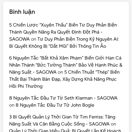
Bình luận
5 Chiến Lược “Xuyên Thấu” Biến Tư Duy Phản Biện
Thành Quyền Năng Ra Quyết Định Đột Phá -
SAGOWA
on
Tư Duy Phản Biện Trong Kỷ Nguyên AI:
Bí Quyết Không Bị “Dắt Mũi” Bởi Thông Tin Ảo
6 Nguyên Tắc “Bất Khả Xâm Phạm” Biến Giới Hạn Cá
Nhân Thành “Bức Tường Thành” Bảo Vệ Hạnh Phúc &
Năng Suất - SAGOWA
on
5 Chiến Thuật “Thép” Biến
Thất Bại Thành Bàn Đạp, Xây Dựng Khả Năng Phục
Hồi Phi Thường
8 Nguyên Tắc Đầu Tư Từ Seth Klarman - SAGOWA
on
8 Nguyên Tắc Đầu Tư Từ John Bogle
3 Bí Quyết Quản Lý Thời Gian Từ Tim Ferriss: Tăng
Năng Suất Và Cân Bằng Cuộc Sống - SAGOWA
on
Quản Lý Thời Gian Hiệu Quả: Bí Quyết Lập Kế Hoạch