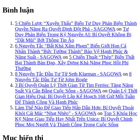
Bình luận
5 Chiến Lược “Xuyên Thấu” Biến Tư Duy Phản Biện Thành
Quyền Năng Ra Quyết Định Đột Phá - SAGOWA
on
Tư
Duy Phản Biện Trong Kỷ Nguyên AI: Bí Quyết Không Bị
“Dắt Mũi” Bởi Thông Tin Ảo
6 Nguyên Tắc “Bất Khả Xâm Phạm” Biến Giới Hạn Cá
Nhân Thành “Bức Tường Thành” Bảo Vệ Hạnh Phúc &
Năng Suất - SAGOWA
on
5 Chiến Thuật “Thép” Biến Thất
Bại Thành Bàn Đạp, Xây Dựng Khả Năng Phục Hồi Phi
Thường
8 Nguyên Tắc Đầu Tư Từ Seth Klarman - SAGOWA
on
8
Nguyên Tắc Đầu Tư Từ John Bogle
3 Bí Quyết Quản Lý Thời Gian Từ Tim Ferriss: Tăng Năng
Suất Và Cân Bằng Cuộc Sống - SAGOWA
on
Quản Lý Thời
Gian Hiệu Quả: Bí Quyết Lập Kế Hoạch 168 Giờ Mỗi Tuần
Để Thành Công Và Hạnh Phúc
Làm Thế Nào Để Giao Tiếp Hấp Dẫn Hơn: Bí Quyết Thoát
Khỏi Cái Mác “Nhạt Nhẽo” - SAGOWA
on
Top 5 Khóa Học
Kỹ Năng Giao Tiếp Hay Nhất Trên Unica: Bí Quyết Chinh
Phục Mọi Người Và Thành Công Trong Cuộc Sống
Mục hiển thị