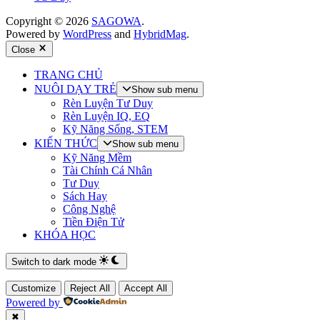
Copyright © 2026
SAGOWA
.
Powered by
WordPress
and
HybridMag
.
Close
TRANG CHỦ
NUÔI DẠY TRẺ
Show sub menu
Rèn Luyện Tư Duy
Rèn Luyện IQ, EQ
Kỹ Năng Sống, STEM
KIẾN THỨC
Show sub menu
Kỹ Năng Mềm
Tài Chính Cá Nhân
Tư Duy
Sách Hay
Công Nghệ
Tiền Điện Tử
KHÓA HỌC
Switch to dark mode
Customize
Reject All
Accept All
Powered by
✖