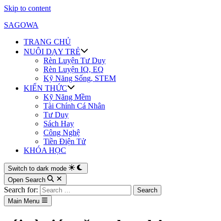
Skip to content
SAGOWA
TRANG CHỦ
NUÔI DẠY TRẺ
Rèn Luyện Tư Duy
Rèn Luyện IQ, EQ
Kỹ Năng Sống, STEM
KIẾN THỨC
Kỹ Năng Mềm
Tài Chính Cá Nhân
Tư Duy
Sách Hay
Công Nghệ
Tiền Điện Tử
KHÓA HỌC
Switch to dark mode
Open Search
Search for:
Main Menu