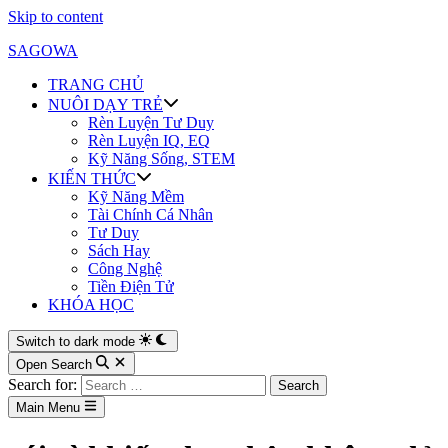
Skip to content
SAGOWA
TRANG CHỦ
NUÔI DẠY TRẺ
Rèn Luyện Tư Duy
Rèn Luyện IQ, EQ
Kỹ Năng Sống, STEM
KIẾN THỨC
Kỹ Năng Mềm
Tài Chính Cá Nhân
Tư Duy
Sách Hay
Công Nghệ
Tiền Điện Tử
KHÓA HỌC
Switch to dark mode
Open Search
Search for:
Main Menu