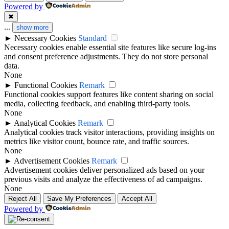
Powered by
✖
...
show more
►
Necessary Cookies
Standard
Necessary cookies enable essential site features like secure log-ins
and consent preference adjustments. They do not store personal
data.
None
►
Functional Cookies
Remark
Functional cookies support features like content sharing on social
media, collecting feedback, and enabling third-party tools.
None
►
Analytical Cookies
Remark
Analytical cookies track visitor interactions, providing insights on
metrics like visitor count, bounce rate, and traffic sources.
None
►
Advertisement Cookies
Remark
Advertisement cookies deliver personalized ads based on your
previous visits and analyze the effectiveness of ad campaigns.
None
Reject All
Save My Preferences
Accept All
Powered by