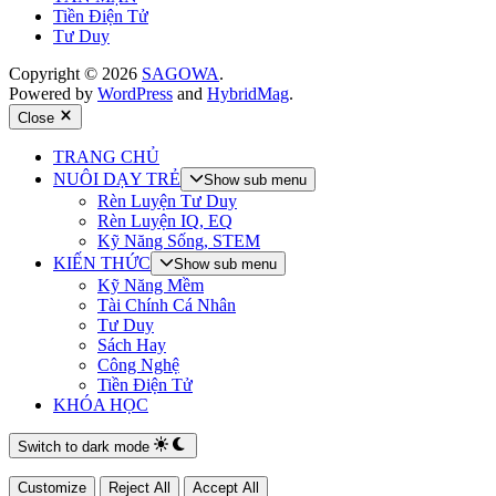
Tiền Điện Tử
Tư Duy
Copyright © 2026
SAGOWA
.
Powered by
WordPress
and
HybridMag
.
Close
TRANG CHỦ
NUÔI DẠY TRẺ
Show sub menu
Rèn Luyện Tư Duy
Rèn Luyện IQ, EQ
Kỹ Năng Sống, STEM
KIẾN THỨC
Show sub menu
Kỹ Năng Mềm
Tài Chính Cá Nhân
Tư Duy
Sách Hay
Công Nghệ
Tiền Điện Tử
KHÓA HỌC
Switch to dark mode
Customize
Reject All
Accept All