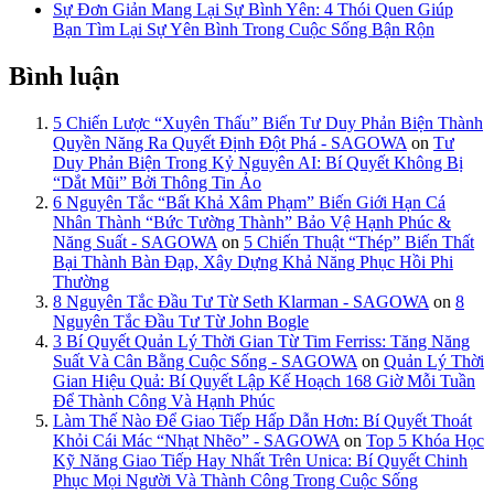
Sự Đơn Giản Mang Lại Sự Bình Yên: 4 Thói Quen Giúp
Bạn Tìm Lại Sự Yên Bình Trong Cuộc Sống Bận Rộn
Bình luận
5 Chiến Lược “Xuyên Thấu” Biến Tư Duy Phản Biện Thành
Quyền Năng Ra Quyết Định Đột Phá - SAGOWA
on
Tư
Duy Phản Biện Trong Kỷ Nguyên AI: Bí Quyết Không Bị
“Dắt Mũi” Bởi Thông Tin Ảo
6 Nguyên Tắc “Bất Khả Xâm Phạm” Biến Giới Hạn Cá
Nhân Thành “Bức Tường Thành” Bảo Vệ Hạnh Phúc &
Năng Suất - SAGOWA
on
5 Chiến Thuật “Thép” Biến Thất
Bại Thành Bàn Đạp, Xây Dựng Khả Năng Phục Hồi Phi
Thường
8 Nguyên Tắc Đầu Tư Từ Seth Klarman - SAGOWA
on
8
Nguyên Tắc Đầu Tư Từ John Bogle
3 Bí Quyết Quản Lý Thời Gian Từ Tim Ferriss: Tăng Năng
Suất Và Cân Bằng Cuộc Sống - SAGOWA
on
Quản Lý Thời
Gian Hiệu Quả: Bí Quyết Lập Kế Hoạch 168 Giờ Mỗi Tuần
Để Thành Công Và Hạnh Phúc
Làm Thế Nào Để Giao Tiếp Hấp Dẫn Hơn: Bí Quyết Thoát
Khỏi Cái Mác “Nhạt Nhẽo” - SAGOWA
on
Top 5 Khóa Học
Kỹ Năng Giao Tiếp Hay Nhất Trên Unica: Bí Quyết Chinh
Phục Mọi Người Và Thành Công Trong Cuộc Sống