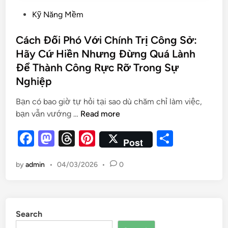
Kỹ Năng Mềm
Cách Đối Phó Với Chính Trị Công Sở:
Hãy Cứ Hiền Nhưng Đừng Quá Lành
Để Thành Công Rực Rỡ Trong Sự
Nghiệp
Bạn có bao giờ tự hỏi tại sao dù chăm chỉ làm việc,
bạn vẫn vướng …
Read more
F
M
T
Pi
S
Post
a
as
hr
nt
h
by
admin
•
04/03/2026
•
0
c
to
e
er
ar
e
d
a
es
e
b
o
d
t
Search
o
n
s