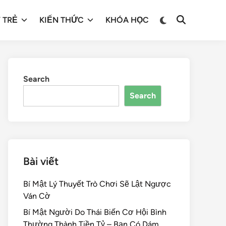
 TRẺ
KIẾN THỨC
KHÓA HỌC
Search
Search
Bài viết
Bí Mật Lý Thuyết Trò Chơi Sẽ Lật Ngược
Ván Cờ
Bí Mật Người Do Thái Biến Cơ Hội Bình
Thường Thành Tiền Tỷ – Bạn Có Dám