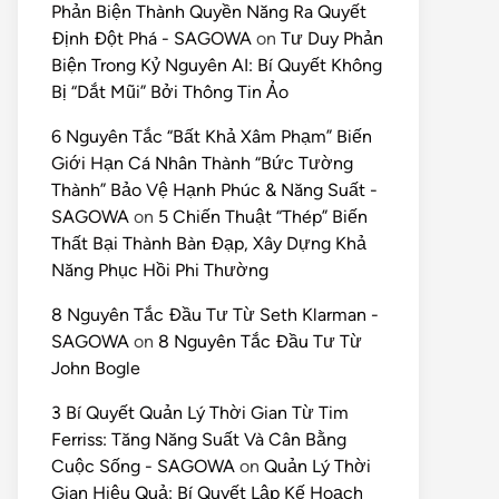
Phản Biện Thành Quyền Năng Ra Quyết
Định Đột Phá - SAGOWA
on
Tư Duy Phản
Biện Trong Kỷ Nguyên AI: Bí Quyết Không
Bị “Dắt Mũi” Bởi Thông Tin Ảo
6 Nguyên Tắc “Bất Khả Xâm Phạm” Biến
Giới Hạn Cá Nhân Thành “Bức Tường
Thành” Bảo Vệ Hạnh Phúc & Năng Suất -
SAGOWA
on
5 Chiến Thuật “Thép” Biến
Thất Bại Thành Bàn Đạp, Xây Dựng Khả
Năng Phục Hồi Phi Thường
8 Nguyên Tắc Đầu Tư Từ Seth Klarman -
SAGOWA
on
8 Nguyên Tắc Đầu Tư Từ
John Bogle
3 Bí Quyết Quản Lý Thời Gian Từ Tim
Ferriss: Tăng Năng Suất Và Cân Bằng
Cuộc Sống - SAGOWA
on
Quản Lý Thời
Gian Hiệu Quả: Bí Quyết Lập Kế Hoạch