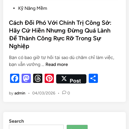
Kỹ Năng Mềm
Cách Đối Phó Với Chính Trị Công Sở:
Hãy Cứ Hiền Nhưng Đừng Quá Lành
Để Thành Công Rực Rỡ Trong Sự
Nghiệp
Bạn có bao giờ tự hỏi tại sao dù chăm chỉ làm việc,
bạn vẫn vướng …
Read more
F
M
T
Pi
S
Post
a
as
hr
nt
h
by
admin
•
04/03/2026
•
0
c
to
e
er
ar
e
d
a
es
e
b
o
d
t
Search
o
n
s