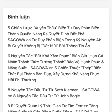
Bình luận
5 Chiến Lược “Xuyên Thấu” Biến Tư Duy Phản Biện
Thành Quyền Năng Ra Quyết Định Đột Phá -
SAGOWA
on
Tư Duy Phản Biện Trong Kỷ Nguyên AI:
Bí Quyết Không Bị “Dắt Mũi” Bởi Thông Tin Ảo
6 Nguyên Tắc “Bất Khả Xâm Phạm” Biến Giới Hạn Cá
Nhân Thành “Bức Tường Thành” Bảo Vệ Hạnh Phúc &
Năng Suất - SAGOWA
on
5 Chiến Thuật “Thép” Biến
Thất Bại Thành Bàn Đạp, Xây Dựng Khả Năng Phục
Hồi Phi Thường
8 Nguyên Tắc Đầu Tư Từ Seth Klarman - SAGOWA
on
8 Nguyên Tắc Đầu Tư Từ John Bogle
3 Bí Quyết Quản Lý Thời Gian Từ Tim Ferriss: Tăng
Năng Suất Và Cân Bằng Cuộc Sống - SAGOWA
on