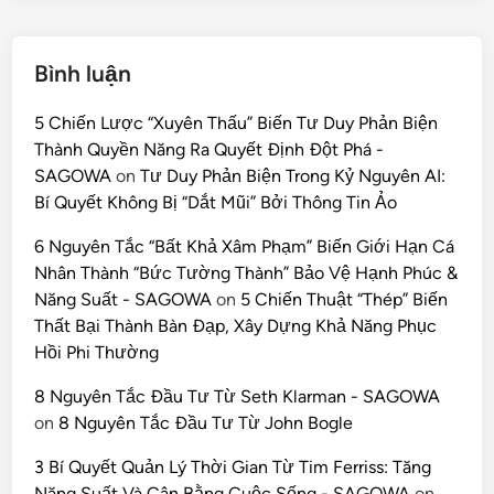
Bình luận
5 Chiến Lược “Xuyên Thấu” Biến Tư Duy Phản Biện
Thành Quyền Năng Ra Quyết Định Đột Phá -
SAGOWA
on
Tư Duy Phản Biện Trong Kỷ Nguyên AI:
Bí Quyết Không Bị “Dắt Mũi” Bởi Thông Tin Ảo
6 Nguyên Tắc “Bất Khả Xâm Phạm” Biến Giới Hạn Cá
Nhân Thành “Bức Tường Thành” Bảo Vệ Hạnh Phúc &
Năng Suất - SAGOWA
on
5 Chiến Thuật “Thép” Biến
Thất Bại Thành Bàn Đạp, Xây Dựng Khả Năng Phục
Hồi Phi Thường
8 Nguyên Tắc Đầu Tư Từ Seth Klarman - SAGOWA
on
8 Nguyên Tắc Đầu Tư Từ John Bogle
3 Bí Quyết Quản Lý Thời Gian Từ Tim Ferriss: Tăng
Năng Suất Và Cân Bằng Cuộc Sống - SAGOWA
on