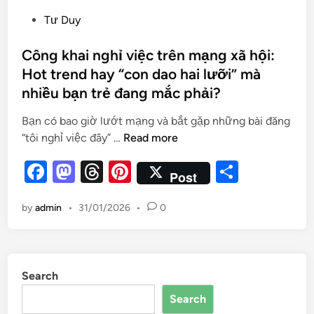
Tư Duy
Công khai nghỉ việc trên mạng xã hội:
Hot trend hay “con dao hai lưỡi” mà
nhiều bạn trẻ đang mắc phải?
Bạn có bao giờ lướt mạng và bắt gặp những bài đăng
“tôi nghỉ việc đây” …
Read more
F
M
T
Pi
S
Post
a
as
hr
nt
h
by
admin
•
31/01/2026
•
0
c
to
e
er
ar
e
d
a
es
e
b
o
d
t
Search
o
n
s
Search
o