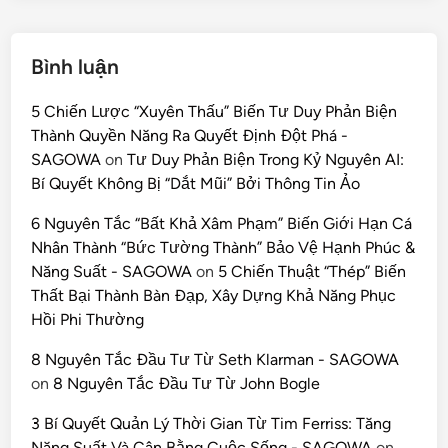
Bình luận
5 Chiến Lược “Xuyên Thấu” Biến Tư Duy Phản Biện
Thành Quyền Năng Ra Quyết Định Đột Phá -
SAGOWA
on
Tư Duy Phản Biện Trong Kỷ Nguyên AI:
Bí Quyết Không Bị “Dắt Mũi” Bởi Thông Tin Ảo
6 Nguyên Tắc “Bất Khả Xâm Phạm” Biến Giới Hạn Cá
Nhân Thành “Bức Tường Thành” Bảo Vệ Hạnh Phúc &
Năng Suất - SAGOWA
on
5 Chiến Thuật “Thép” Biến
Thất Bại Thành Bàn Đạp, Xây Dựng Khả Năng Phục
Hồi Phi Thường
8 Nguyên Tắc Đầu Tư Từ Seth Klarman - SAGOWA
on
8 Nguyên Tắc Đầu Tư Từ John Bogle
3 Bí Quyết Quản Lý Thời Gian Từ Tim Ferriss: Tăng
Năng Suất Và Cân Bằng Cuộc Sống - SAGOWA
on