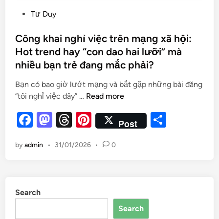
Tư Duy
Công khai nghỉ việc trên mạng xã hội:
Hot trend hay “con dao hai lưỡi” mà
nhiều bạn trẻ đang mắc phải?
Bạn có bao giờ lướt mạng và bắt gặp những bài đăng
“tôi nghỉ việc đây” …
Read more
F
M
T
Pi
S
Post
a
as
hr
nt
h
by
admin
•
31/01/2026
•
0
c
to
e
er
ar
e
d
a
es
e
b
o
d
t
Search
o
n
s
Search
o