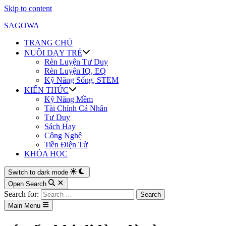
Skip to content
SAGOWA
TRANG CHỦ
NUÔI DẠY TRẺ
Rèn Luyện Tư Duy
Rèn Luyện IQ, EQ
Kỹ Năng Sống, STEM
KIẾN THỨC
Kỹ Năng Mềm
Tài Chính Cá Nhân
Tư Duy
Sách Hay
Công Nghệ
Tiền Điện Tử
KHÓA HỌC
Switch to dark mode
Open Search
Search for:
Main Menu