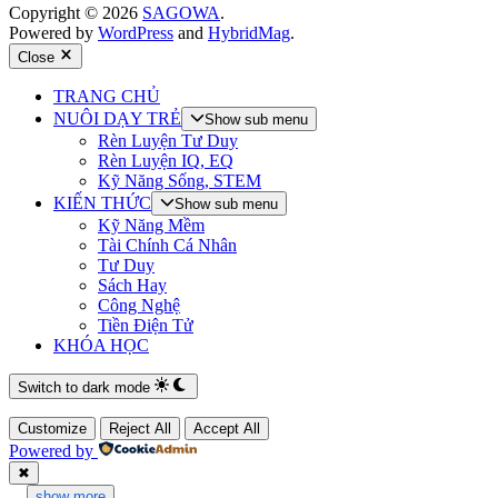
Copyright © 2026
SAGOWA
.
Powered by
WordPress
and
HybridMag
.
Close
TRANG CHỦ
NUÔI DẠY TRẺ
Show sub menu
Rèn Luyện Tư Duy
Rèn Luyện IQ, EQ
Kỹ Năng Sống, STEM
KIẾN THỨC
Show sub menu
Kỹ Năng Mềm
Tài Chính Cá Nhân
Tư Duy
Sách Hay
Công Nghệ
Tiền Điện Tử
KHÓA HỌC
Switch to dark mode
Customize
Reject All
Accept All
Powered by
✖
...
show more