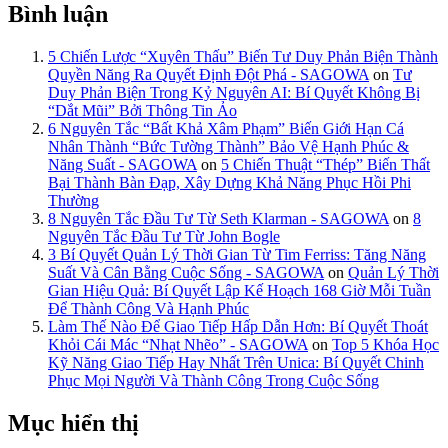
Bình luận
5 Chiến Lược “Xuyên Thấu” Biến Tư Duy Phản Biện Thành
Quyền Năng Ra Quyết Định Đột Phá - SAGOWA
on
Tư
Duy Phản Biện Trong Kỷ Nguyên AI: Bí Quyết Không Bị
“Dắt Mũi” Bởi Thông Tin Ảo
6 Nguyên Tắc “Bất Khả Xâm Phạm” Biến Giới Hạn Cá
Nhân Thành “Bức Tường Thành” Bảo Vệ Hạnh Phúc &
Năng Suất - SAGOWA
on
5 Chiến Thuật “Thép” Biến Thất
Bại Thành Bàn Đạp, Xây Dựng Khả Năng Phục Hồi Phi
Thường
8 Nguyên Tắc Đầu Tư Từ Seth Klarman - SAGOWA
on
8
Nguyên Tắc Đầu Tư Từ John Bogle
3 Bí Quyết Quản Lý Thời Gian Từ Tim Ferriss: Tăng Năng
Suất Và Cân Bằng Cuộc Sống - SAGOWA
on
Quản Lý Thời
Gian Hiệu Quả: Bí Quyết Lập Kế Hoạch 168 Giờ Mỗi Tuần
Để Thành Công Và Hạnh Phúc
Làm Thế Nào Để Giao Tiếp Hấp Dẫn Hơn: Bí Quyết Thoát
Khỏi Cái Mác “Nhạt Nhẽo” - SAGOWA
on
Top 5 Khóa Học
Kỹ Năng Giao Tiếp Hay Nhất Trên Unica: Bí Quyết Chinh
Phục Mọi Người Và Thành Công Trong Cuộc Sống
Mục hiển thị