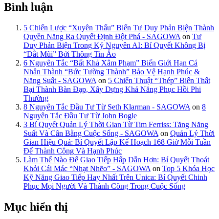
Bình luận
5 Chiến Lược “Xuyên Thấu” Biến Tư Duy Phản Biện Thành
Quyền Năng Ra Quyết Định Đột Phá - SAGOWA
on
Tư
Duy Phản Biện Trong Kỷ Nguyên AI: Bí Quyết Không Bị
“Dắt Mũi” Bởi Thông Tin Ảo
6 Nguyên Tắc “Bất Khả Xâm Phạm” Biến Giới Hạn Cá
Nhân Thành “Bức Tường Thành” Bảo Vệ Hạnh Phúc &
Năng Suất - SAGOWA
on
5 Chiến Thuật “Thép” Biến Thất
Bại Thành Bàn Đạp, Xây Dựng Khả Năng Phục Hồi Phi
Thường
8 Nguyên Tắc Đầu Tư Từ Seth Klarman - SAGOWA
on
8
Nguyên Tắc Đầu Tư Từ John Bogle
3 Bí Quyết Quản Lý Thời Gian Từ Tim Ferriss: Tăng Năng
Suất Và Cân Bằng Cuộc Sống - SAGOWA
on
Quản Lý Thời
Gian Hiệu Quả: Bí Quyết Lập Kế Hoạch 168 Giờ Mỗi Tuần
Để Thành Công Và Hạnh Phúc
Làm Thế Nào Để Giao Tiếp Hấp Dẫn Hơn: Bí Quyết Thoát
Khỏi Cái Mác “Nhạt Nhẽo” - SAGOWA
on
Top 5 Khóa Học
Kỹ Năng Giao Tiếp Hay Nhất Trên Unica: Bí Quyết Chinh
Phục Mọi Người Và Thành Công Trong Cuộc Sống
Mục hiển thị