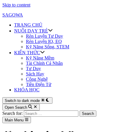
Skip to content
SAGOWA
TRANG CHỦ
NUÔI DẠY TRẺ
Rèn Luyện Tư Duy
Rèn Luyện IQ, EQ
Kỹ Năng Sống, STEM
KIẾN THỨC
Kỹ Năng Mềm
Tài Chính Cá Nhân
Tư Duy
Sách Hay
Công Nghệ
Tiền Điện Tử
KHÓA HỌC
Switch to dark mode
Open Search
Search for:
Main Menu