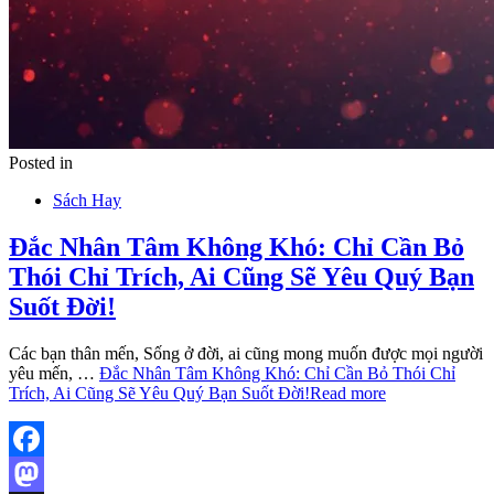
Posted in
Sách Hay
Đắc Nhân Tâm Không Khó: Chỉ Cần Bỏ
Thói Chỉ Trích, Ai Cũng Sẽ Yêu Quý Bạn
Suốt Đời!
Các bạn thân mến, Sống ở đời, ai cũng mong muốn được mọi người
yêu mến, …
Đắc Nhân Tâm Không Khó: Chỉ Cần Bỏ Thói Chỉ
Trích, Ai Cũng Sẽ Yêu Quý Bạn Suốt Đời!
Read more
Facebook