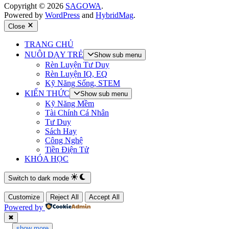
Copyright © 2026
SAGOWA
.
Powered by
WordPress
and
HybridMag
.
Close
TRANG CHỦ
NUÔI DẠY TRẺ
Show sub menu
Rèn Luyện Tư Duy
Rèn Luyện IQ, EQ
Kỹ Năng Sống, STEM
KIẾN THỨC
Show sub menu
Kỹ Năng Mềm
Tài Chính Cá Nhân
Tư Duy
Sách Hay
Công Nghệ
Tiền Điện Tử
KHÓA HỌC
Switch to dark mode
Customize
Reject All
Accept All
Powered by
✖
...
show more