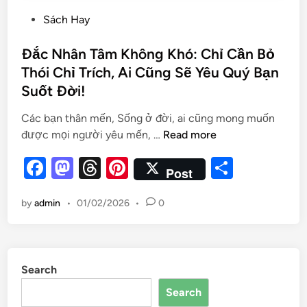
Sách Hay
Đắc Nhân Tâm Không Khó: Chỉ Cần Bỏ
Thói Chỉ Trích, Ai Cũng Sẽ Yêu Quý Bạn
Suốt Đời!
Các bạn thân mến, Sống ở đời, ai cũng mong muốn
được mọi người yêu mến, …
Read more
F
M
T
Pi
S
Post
a
as
hr
nt
h
by
admin
•
01/02/2026
•
0
c
to
e
er
ar
e
d
a
es
e
b
o
d
t
Search
o
n
s
Search
o