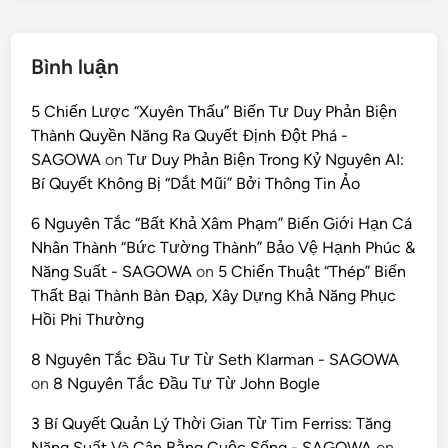
Bình luận
5 Chiến Lược “Xuyên Thấu” Biến Tư Duy Phản Biện
Thành Quyền Năng Ra Quyết Định Đột Phá -
SAGOWA
on
Tư Duy Phản Biện Trong Kỷ Nguyên AI:
Bí Quyết Không Bị “Dắt Mũi” Bởi Thông Tin Ảo
6 Nguyên Tắc “Bất Khả Xâm Phạm” Biến Giới Hạn Cá
Nhân Thành “Bức Tường Thành” Bảo Vệ Hạnh Phúc &
Năng Suất - SAGOWA
on
5 Chiến Thuật “Thép” Biến
Thất Bại Thành Bàn Đạp, Xây Dựng Khả Năng Phục
Hồi Phi Thường
8 Nguyên Tắc Đầu Tư Từ Seth Klarman - SAGOWA
on
8 Nguyên Tắc Đầu Tư Từ John Bogle
3 Bí Quyết Quản Lý Thời Gian Từ Tim Ferriss: Tăng
Năng Suất Và Cân Bằng Cuộc Sống - SAGOWA
on