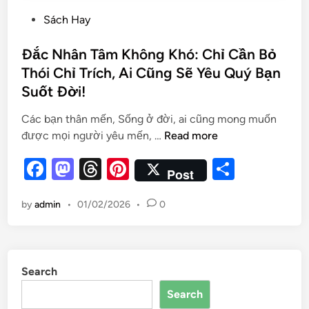
Sách Hay
Đắc Nhân Tâm Không Khó: Chỉ Cần Bỏ
Thói Chỉ Trích, Ai Cũng Sẽ Yêu Quý Bạn
Suốt Đời!
Các bạn thân mến, Sống ở đời, ai cũng mong muốn
được mọi người yêu mến, …
Read more
F
M
T
Pi
S
Post
a
as
hr
nt
h
by
admin
•
01/02/2026
•
0
c
to
e
er
ar
e
d
a
es
e
b
o
d
t
Search
o
n
s
Search
o