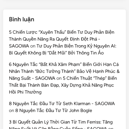
Bình luận
5 Chiến Lược “Xuyên Thấu” Biến Tư Duy Phản Biện
Thành Quyền Năng Ra Quyết Định Đột Phá -
SAGOWA
on
Tư Duy Phản Biện Trong Kỷ Nguyên AI:
Bí Quyết Không Bị “Dắt Mũi” Bởi Thông Tin Ảo
6 Nguyên Tắc “Bất Khả Xâm Phạm” Biến Giới Hạn Cá
Nhân Thành “Bức Tường Thành” Bảo Vệ Hạnh Phúc &
Năng Suất - SAGOWA
on
5 Chiến Thuật “Thép” Biến
Thất Bại Thành Bàn Đạp, Xây Dựng Khả Năng Phục
Hồi Phi Thường
8 Nguyên Tắc Đầu Tư Từ Seth Klarman - SAGOWA
on
8 Nguyên Tắc Đầu Tư Từ John Bogle
3 Bí Quyết Quản Lý Thời Gian Từ Tim Ferriss: Tăng
Năng Suất Và Cân Bằng Cuộc Sống - SAGOWA
on