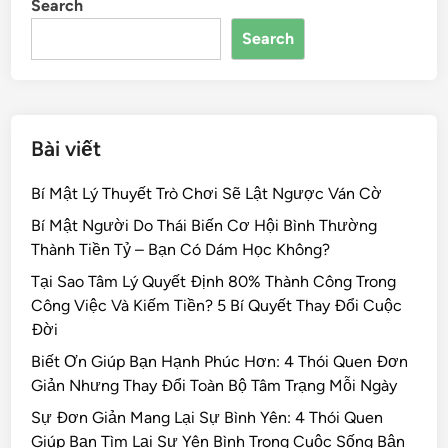
Search
o
n
s
Search
o
k
Bài viết
Bí Mật Lý Thuyết Trò Chơi Sẽ Lật Ngược Ván Cờ
Bí Mật Người Do Thái Biến Cơ Hội Bình Thường
Thành Tiền Tỷ – Bạn Có Dám Học Không?
Tại Sao Tâm Lý Quyết Định 80% Thành Công Trong
Công Việc Và Kiếm Tiền? 5 Bí Quyết Thay Đổi Cuộc
Đời
Biết Ơn Giúp Bạn Hạnh Phúc Hơn: 4 Thói Quen Đơn
Giản Nhưng Thay Đổi Toàn Bộ Tâm Trạng Mỗi Ngày
Sự Đơn Giản Mang Lại Sự Bình Yên: 4 Thói Quen
Giúp Bạn Tìm Lại Sự Yên Bình Trong Cuộc Sống Bận