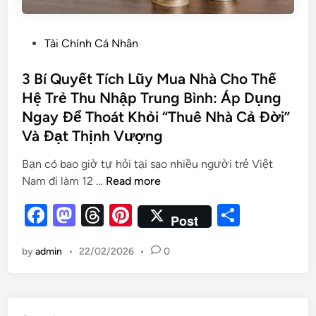
Tài Chính Cá Nhân
3 Bí Quyết Tích Lũy Mua Nhà Cho Thế
Hệ Trẻ Thu Nhập Trung Bình: Áp Dụng
Ngay Để Thoát Khỏi “Thuê Nhà Cả Đời”
Và Đạt Thịnh Vượng
Bạn có bao giờ tự hỏi tại sao nhiều người trẻ Việt
Nam đi làm 12 …
Read more
F
M
T
Pi
S
Post
a
as
hr
nt
h
by
admin
•
22/02/2026
•
0
c
to
e
er
ar
e
d
a
es
e
b
o
d
t