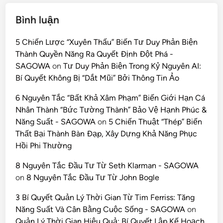
Bình luận
5 Chiến Lược “Xuyên Thấu” Biến Tư Duy Phản Biện
Thành Quyền Năng Ra Quyết Định Đột Phá -
SAGOWA
on
Tư Duy Phản Biện Trong Kỷ Nguyên AI:
Bí Quyết Không Bị “Dắt Mũi” Bởi Thông Tin Ảo
6 Nguyên Tắc “Bất Khả Xâm Phạm” Biến Giới Hạn Cá
Nhân Thành “Bức Tường Thành” Bảo Vệ Hạnh Phúc &
Năng Suất - SAGOWA
on
5 Chiến Thuật “Thép” Biến
Thất Bại Thành Bàn Đạp, Xây Dựng Khả Năng Phục
Hồi Phi Thường
8 Nguyên Tắc Đầu Tư Từ Seth Klarman - SAGOWA
on
8 Nguyên Tắc Đầu Tư Từ John Bogle
3 Bí Quyết Quản Lý Thời Gian Từ Tim Ferriss: Tăng
Năng Suất Và Cân Bằng Cuộc Sống - SAGOWA
on
Quản Lý Thời Gian Hiệu Quả: Bí Quyết Lập Kế Hoạch