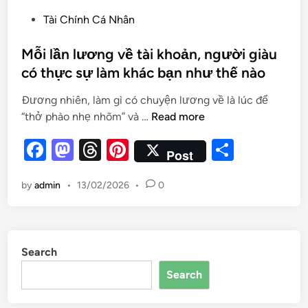
Tài Chính Cá Nhân
Mỗi lần lương về tài khoản, người giàu
có thực sự làm khác bạn như thế nào
Đương nhiên, làm gì có chuyện lương về là lúc để
“thở phào nhẹ nhõm” và …
Read more
F
M
T
Pi
S
Post
a
as
hr
nt
h
by
admin
•
13/02/2026
•
0
c
to
e
er
ar
e
d
a
es
e
b
o
d
t
Search
o
n
s
Search
o
k