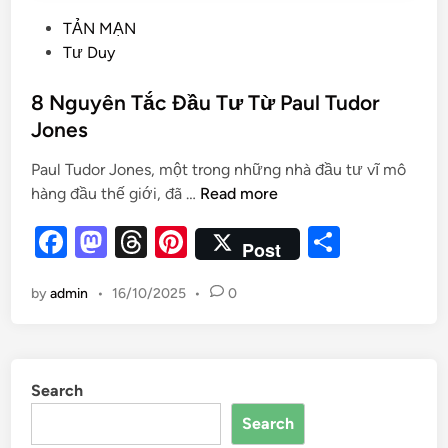
TẢN MẠN
Tư Duy
8 Nguyên Tắc Đầu Tư Từ Paul Tudor
Jones
Paul Tudor Jones, một trong những nhà đầu tư vĩ mô
hàng đầu thế giới, đã …
Read more
F
M
T
Pi
S
Post
a
as
hr
nt
h
by
admin
•
16/10/2025
•
0
c
to
e
er
ar
e
d
a
es
e
b
o
d
t
Search
o
n
s
Search
o