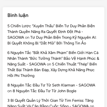
Bình luận
5 Chiến Lược “Xuyên Thấu” Biến Tư Duy Phản Biện
Thành Quyền Năng Ra Quyết Định Đột Phá -
SAGOWA
on
Tư Duy Phản Biện Trong Kỷ Nguyên AI:
Bí Quyết Không Bị “Dắt Mũi” Bởi Thông Tin Ảo
6 Nguyên Tắc “Bất Khả Xâm Phạm” Biến Giới Hạn Cá
Nhân Thành “Bức Tường Thành” Bảo Vệ Hạnh Phúc &
Năng Suất - SAGOWA
on
5 Chiến Thuật “Thép” Biến
Thất Bại Thành Bàn Đạp, Xây Dựng Khả Năng Phục
Hồi Phi Thường
8 Nguyên Tắc Đầu Tư Từ Seth Klarman - SAGOWA
on
8 Nguyên Tắc Đầu Tư Từ John Bogle
3 Bí Quyết Quản Lý Thời Gian Từ Tim Ferriss: Tăng
Năng Suất Và Cân Bằng Cuộc Sống - SAGOWA
on