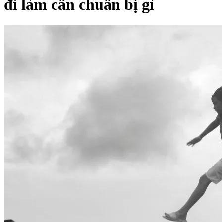
đi làm cần chuẩn bị gì