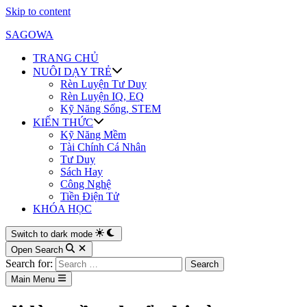
Skip to content
SAGOWA
TRANG CHỦ
NUÔI DẠY TRẺ
Rèn Luyện Tư Duy
Rèn Luyện IQ, EQ
Kỹ Năng Sống, STEM
KIẾN THỨC
Kỹ Năng Mềm
Tài Chính Cá Nhân
Tư Duy
Sách Hay
Công Nghệ
Tiền Điện Tử
KHÓA HỌC
Switch to dark mode
Open Search
Search for:
Main Menu