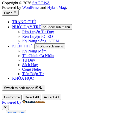
Copyright © 2026
SAGOWA
.
Powered by
WordPress
and
HybridMag
.
Close
TRANG CHỦ
NUÔI DẠY TRẺ
Show sub menu
Rèn Luyện Tư Duy
Rèn Luyện IQ, EQ
Kỹ Năng Sống, STEM
KIẾN THỨC
Show sub menu
Kỹ Năng Mềm
Tài Chính Cá Nhân
Tư Duy
Sách Hay
Công Nghệ
Tiền Điện Tử
KHÓA HỌC
Switch to dark mode
Customize
Reject All
Accept All
Powered by
✖
...
show more