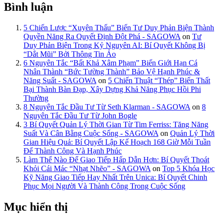
Bình luận
5 Chiến Lược “Xuyên Thấu” Biến Tư Duy Phản Biện Thành
Quyền Năng Ra Quyết Định Đột Phá - SAGOWA
on
Tư
Duy Phản Biện Trong Kỷ Nguyên AI: Bí Quyết Không Bị
“Dắt Mũi” Bởi Thông Tin Ảo
6 Nguyên Tắc “Bất Khả Xâm Phạm” Biến Giới Hạn Cá
Nhân Thành “Bức Tường Thành” Bảo Vệ Hạnh Phúc &
Năng Suất - SAGOWA
on
5 Chiến Thuật “Thép” Biến Thất
Bại Thành Bàn Đạp, Xây Dựng Khả Năng Phục Hồi Phi
Thường
8 Nguyên Tắc Đầu Tư Từ Seth Klarman - SAGOWA
on
8
Nguyên Tắc Đầu Tư Từ John Bogle
3 Bí Quyết Quản Lý Thời Gian Từ Tim Ferriss: Tăng Năng
Suất Và Cân Bằng Cuộc Sống - SAGOWA
on
Quản Lý Thời
Gian Hiệu Quả: Bí Quyết Lập Kế Hoạch 168 Giờ Mỗi Tuần
Để Thành Công Và Hạnh Phúc
Làm Thế Nào Để Giao Tiếp Hấp Dẫn Hơn: Bí Quyết Thoát
Khỏi Cái Mác “Nhạt Nhẽo” - SAGOWA
on
Top 5 Khóa Học
Kỹ Năng Giao Tiếp Hay Nhất Trên Unica: Bí Quyết Chinh
Phục Mọi Người Và Thành Công Trong Cuộc Sống
Mục hiển thị