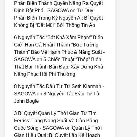
Phản Biện Thành Quyền Năng Ra Quyết
Định Đột Phá - SAGOWA
on
Tư Duy
Phản Biện Trong Kỷ Nguyên AI: Bí Quyết
Không Bị “Dắt Mũi” Bởi Thông Tin Ảo
6 Nguyên Tắc “Bất Khả Xâm Phạm” Biến
Giới Hạn Cá Nhân Thành “Bức Tường
Thành” Bảo Vệ Hạnh Phúc & Năng Suất -
SAGOWA
on
5 Chiến Thuật “Thép” Biến
Thất Bại Thành Bàn Đạp, Xây Dựng Khả
Năng Phục Hồi Phi Thường
8 Nguyên Tắc Đầu Tư Từ Seth Klarman -
SAGOWA
on
8 Nguyên Tắc Đầu Tư Từ
John Bogle
3 Bí Quyết Quản Lý Thời Gian Từ Tim
Ferriss: Tăng Năng Suất Và Cân Bằng
Cuộc Sống - SAGOWA
on
Quản Lý Thời
Gian Hiệu Quả: Bí Quyết Lập Kế Hoạch