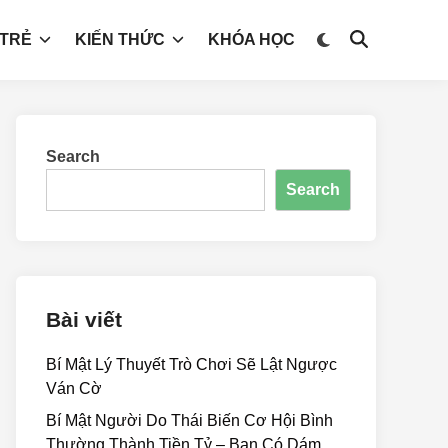
 TRẺ
KIẾN THỨC
KHÓA HỌC
Search
Search
Bài viết
Bí Mật Lý Thuyết Trò Chơi Sẽ Lật Ngược
Ván Cờ
Bí Mật Người Do Thái Biến Cơ Hội Bình
Thường Thành Tiền Tỷ – Bạn Có Dám