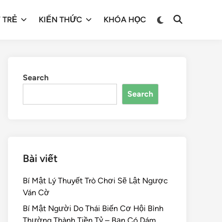
 TRẺ
KIẾN THỨC
KHÓA HỌC
Search
Search
Bài viết
Bí Mật Lý Thuyết Trò Chơi Sẽ Lật Ngược
Ván Cờ
Bí Mật Người Do Thái Biến Cơ Hội Bình
Thường Thành Tiền Tỷ – Bạn Có Dám