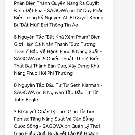
Phản Biện Thành Quyền Năng Ra Quyết
Định Đột Phá - SAGOWA
on
Tư Duy Phản
Biện Trong Kỷ Nguyên AI: Bí Quyết Không
Bị “Dắt Mũi” Bởi Thông Tin Ảo
6 Nguyên Tắc “Bất Khả Xâm Phạm” Biến
Giới Hạn Cá Nhân Thành “Bức Tường
Thành” Bảo Vệ Hạnh Phúc & Năng Suất -
SAGOWA
on
5 Chiến Thuật “Thép” Biến
Thất Bại Thành Bàn Đạp, Xây Dựng Khả
Năng Phục Hồi Phi Thường
8 Nguyên Tắc Đầu Tư Từ Seth Klarman -
SAGOWA
on
8 Nguyên Tắc Đầu Tư Từ
John Bogle
3 Bí Quyết Quản Lý Thời Gian Từ Tim
Ferriss: Tăng Năng Suất Và Cân Bằng
Cuộc Sống - SAGOWA
on
Quản Lý Thời
Gian Hiệu Quả: Bí Quyết Lập Kế Hoạch