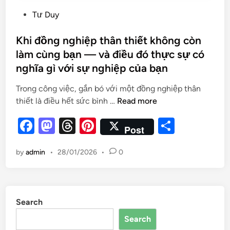
Tư Duy
Khi đồng nghiệp thân thiết không còn
làm cùng bạn — và điều đó thực sự có
nghĩa gì với sự nghiệp của bạn
Trong công việc, gắn bó với một đồng nghiệp thân
thiết là điều hết sức bình …
Read more
F
M
T
Pi
S
Post
a
as
hr
nt
h
by
admin
•
28/01/2026
•
0
c
to
e
er
ar
e
d
a
es
e
b
o
d
t
Search
o
n
s
Search
o