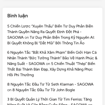
Bình luận
5 Chiến Lược “Xuyên Thấu” Biến Tư Duy Phản Biện
Thành Quyền Năng Ra Quyết Định Đột Phá -
SAGOWA
on
Tư Duy Phản Biện Trong Kỷ Nguyên AI:
Bí Quyết Không Bị “Dắt Mũi” Bởi Thông Tin Ảo
6 Nguyên Tắc “Bất Khả Xâm Phạm” Biến Giới Hạn Cá
Nhân Thành “Bức Tường Thành” Bảo Vệ Hạnh Phúc &
Năng Suất - SAGOWA
on
5 Chiến Thuật “Thép” Biến
Thất Bại Thành Bàn Đạp, Xây Dựng Khả Năng Phục
Hồi Phi Thường
8 Nguyên Tắc Đầu Tư Từ Seth Klarman - SAGOWA
on
8 Nguyên Tắc Đầu Tư Từ John Bogle
3 Bí Quyết Quản Lý Thời Gian Từ Tim Ferriss: Tăng
Năng Suất Và Cân Bằng Cuộc Sống - SAGOWA
on