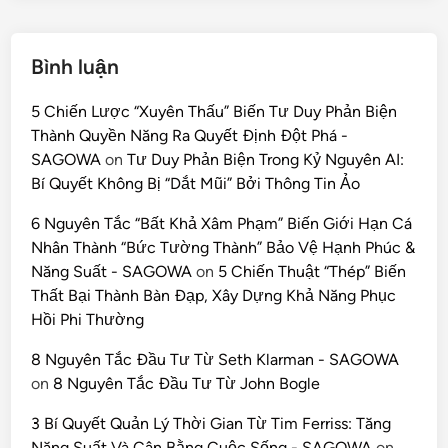
Bình luận
5 Chiến Lược “Xuyên Thấu” Biến Tư Duy Phản Biện
Thành Quyền Năng Ra Quyết Định Đột Phá -
SAGOWA
on
Tư Duy Phản Biện Trong Kỷ Nguyên AI:
Bí Quyết Không Bị “Dắt Mũi” Bởi Thông Tin Ảo
6 Nguyên Tắc “Bất Khả Xâm Phạm” Biến Giới Hạn Cá
Nhân Thành “Bức Tường Thành” Bảo Vệ Hạnh Phúc &
Năng Suất - SAGOWA
on
5 Chiến Thuật “Thép” Biến
Thất Bại Thành Bàn Đạp, Xây Dựng Khả Năng Phục
Hồi Phi Thường
8 Nguyên Tắc Đầu Tư Từ Seth Klarman - SAGOWA
on
8 Nguyên Tắc Đầu Tư Từ John Bogle
3 Bí Quyết Quản Lý Thời Gian Từ Tim Ferriss: Tăng
Năng Suất Và Cân Bằng Cuộc Sống - SAGOWA
on