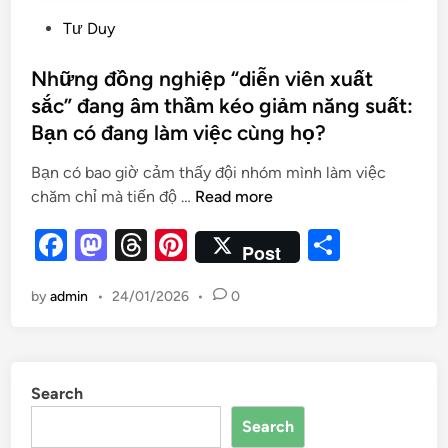
Tư Duy
Những đồng nghiệp “diễn viên xuất
sắc” đang âm thầm kéo giảm năng suất:
Bạn có đang làm việc cùng họ?
Bạn có bao giờ cảm thấy đội nhóm mình làm việc
chăm chỉ mà tiến độ …
Read more
F
M
T
Pi
S
Post
a
as
hr
nt
h
by
admin
•
24/01/2026
•
0
c
to
e
er
ar
e
d
a
es
e
b
o
d
t
Search
o
n
s
Search
o