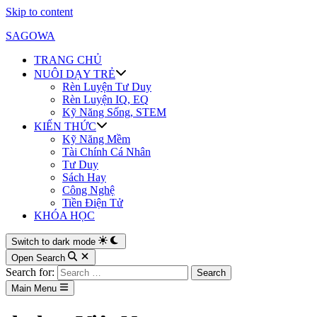
Skip to content
SAGOWA
TRANG CHỦ
NUÔI DẠY TRẺ
Rèn Luyện Tư Duy
Rèn Luyện IQ, EQ
Kỹ Năng Sống, STEM
KIẾN THỨC
Kỹ Năng Mềm
Tài Chính Cá Nhân
Tư Duy
Sách Hay
Công Nghệ
Tiền Điện Tử
KHÓA HỌC
Switch to dark mode
Open Search
Search for:
Main Menu