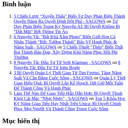
Bình luận
5 Chiến Lược “Xuyên Thấu” Biến Tư Duy Phản Biện Thành
Quyền Năng Ra Quyết Định Đột Phá - SAGOWA
on
Tư
Duy Phản Biện Trong Kỷ Nguyên AI: Bí Quyết Không Bị
“Dắt Mũi” Bởi Thông Tin Ảo
6 Nguyên Tắc “Bất Khả Xâm Phạm” Biến Giới Hạn Cá
Nhân Thành “Bức Tường Thành” Bảo Vệ Hạnh Phúc &
Năng Suất - SAGOWA
on
5 Chiến Thuật “Thép” Biến Thất
Bại Thành Bàn Đạp, Xây Dựng Khả Năng Phục Hồi Phi
Thường
8 Nguyên Tắc Đầu Tư Từ Seth Klarman - SAGOWA
on
8
Nguyên Tắc Đầu Tư Từ John Bogle
3 Bí Quyết Quản Lý Thời Gian Từ Tim Ferriss: Tăng Năng
Suất Và Cân Bằng Cuộc Sống - SAGOWA
on
Quản Lý Thời
Gian Hiệu Quả: Bí Quyết Lập Kế Hoạch 168 Giờ Mỗi Tuần
Để Thành Công Và Hạnh Phúc
Làm Thế Nào Để Giao Tiếp Hấp Dẫn Hơn: Bí Quyết Thoát
Khỏi Cái Mác “Nhạt Nhẽo” - SAGOWA
on
Top 5 Khóa Học
Kỹ Năng Giao Tiếp Hay Nhất Trên Unica: Bí Quyết Chinh
Phục Mọi Người Và Thành Công Trong Cuộc Sống
Mục hiển thị