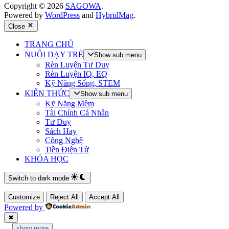
Copyright © 2026
SAGOWA
.
Powered by
WordPress
and
HybridMag
.
Close
TRANG CHỦ
NUÔI DẠY TRẺ
Show sub menu
Rèn Luyện Tư Duy
Rèn Luyện IQ, EQ
Kỹ Năng Sống, STEM
KIẾN THỨC
Show sub menu
Kỹ Năng Mềm
Tài Chính Cá Nhân
Tư Duy
Sách Hay
Công Nghệ
Tiền Điện Tử
KHÓA HỌC
Switch to dark mode
Customize
Reject All
Accept All
Powered by
✖
...
show more