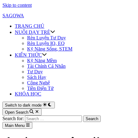
Skip to content
SAGOWA
TRANG CHỦ
NUÔI DẠY TRẺ
Rèn Luyện Tư Duy
Rèn Luyện IQ, EQ
Kỹ Năng Sống, STEM
KIẾN THỨC
Kỹ Năng Mềm
Tài Chính Cá Nhân
Tư Duy
Sách Hay
Công Nghệ
Tiền Điện Tử
KHÓA HỌC
Switch to dark mode
Open Search
Search for:
Main Menu