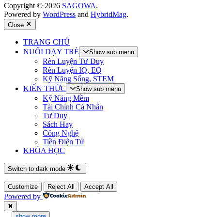
Copyright © 2026
SAGOWA
.
Powered by
WordPress
and
HybridMag
.
Close
TRANG CHỦ
NUÔI DẠY TRẺ
Show sub menu
Rèn Luyện Tư Duy
Rèn Luyện IQ, EQ
Kỹ Năng Sống, STEM
KIẾN THỨC
Show sub menu
Kỹ Năng Mềm
Tài Chính Cá Nhân
Tư Duy
Sách Hay
Công Nghệ
Tiền Điện Tử
KHÓA HỌC
Switch to dark mode
Customize
Reject All
Accept All
Powered by
✖
...
show more