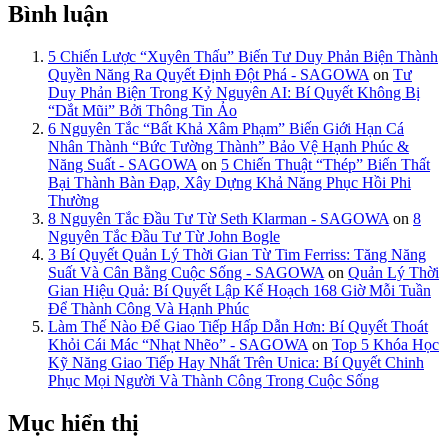
Bình luận
5 Chiến Lược “Xuyên Thấu” Biến Tư Duy Phản Biện Thành
Quyền Năng Ra Quyết Định Đột Phá - SAGOWA
on
Tư
Duy Phản Biện Trong Kỷ Nguyên AI: Bí Quyết Không Bị
“Dắt Mũi” Bởi Thông Tin Ảo
6 Nguyên Tắc “Bất Khả Xâm Phạm” Biến Giới Hạn Cá
Nhân Thành “Bức Tường Thành” Bảo Vệ Hạnh Phúc &
Năng Suất - SAGOWA
on
5 Chiến Thuật “Thép” Biến Thất
Bại Thành Bàn Đạp, Xây Dựng Khả Năng Phục Hồi Phi
Thường
8 Nguyên Tắc Đầu Tư Từ Seth Klarman - SAGOWA
on
8
Nguyên Tắc Đầu Tư Từ John Bogle
3 Bí Quyết Quản Lý Thời Gian Từ Tim Ferriss: Tăng Năng
Suất Và Cân Bằng Cuộc Sống - SAGOWA
on
Quản Lý Thời
Gian Hiệu Quả: Bí Quyết Lập Kế Hoạch 168 Giờ Mỗi Tuần
Để Thành Công Và Hạnh Phúc
Làm Thế Nào Để Giao Tiếp Hấp Dẫn Hơn: Bí Quyết Thoát
Khỏi Cái Mác “Nhạt Nhẽo” - SAGOWA
on
Top 5 Khóa Học
Kỹ Năng Giao Tiếp Hay Nhất Trên Unica: Bí Quyết Chinh
Phục Mọi Người Và Thành Công Trong Cuộc Sống
Mục hiển thị